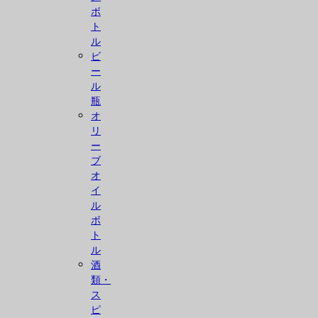
ボ
ト
ル
ビ
ー
ル
瓶
オ
リ
ー
ブ
オ
イ
ル
ボ
ト
ル
酒
類・
ス
ピ