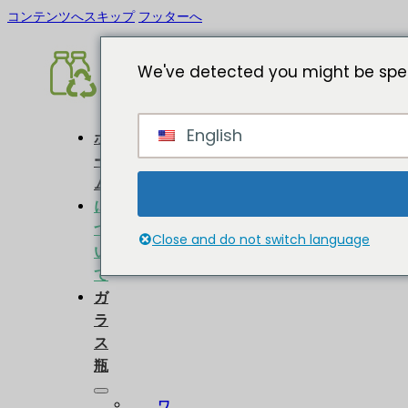
コンテンツへスキップ
フッターへ
We've detected you might be spea
English
ホ
ー
ム
に
つ
Close and do not switch language
い
て
ガ
ラ
ス
瓶
ワ