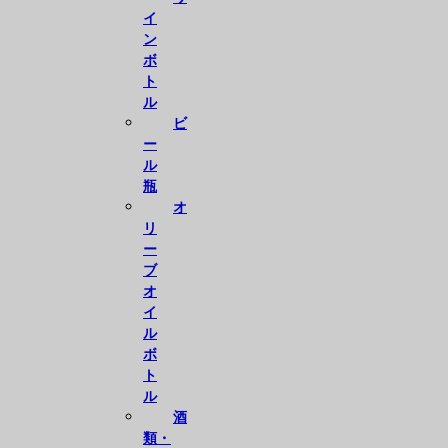
イ
ン
ボ
ト
ル
ビ
ー
ル
瓶
オ
リ
ー
ブ
オ
イ
ル
ボ
ト
ル
酒
類・