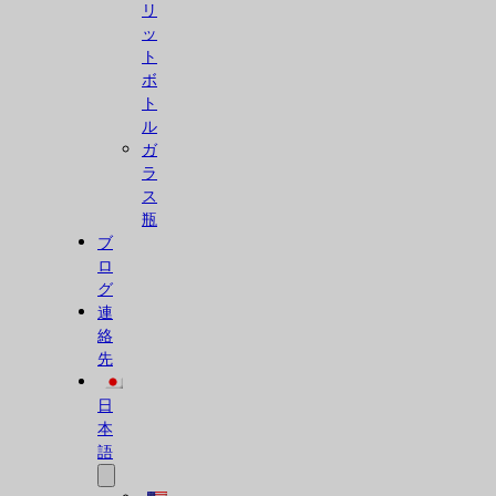
リ
ッ
ト
ボ
ト
ル
ガ
ラ
ス
瓶
ブ
ロ
グ
連
絡
先
日
本
語