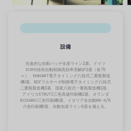
設備
先進的な自動バッチ生産ライン2基、ドイツ
SORG技術自動制御高効率溶解炉2基（各75
㎡）、EMHART電子タイミング八段式二重瓶製造
機1基、BDFフルサーボ制御電子タイミング八段式
二重瓶製造機3基、国産八段式一重瓶製造機2基、
アメリカSTRUTZ三色高速印刷機2基、オランダ
ROSARIO三色印刷機1基、イタリア全自動RB-4/6
六色印刷機1基、自動包装ライン6基を備える。