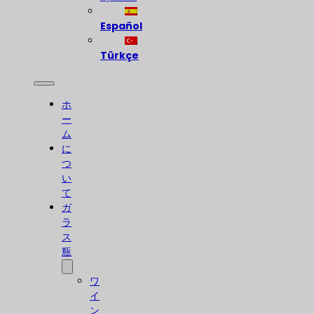
Español
Türkçe
ホ
ー
ム
に
つ
い
て
ガ
ラ
ス
瓶
ワ
イ
ン