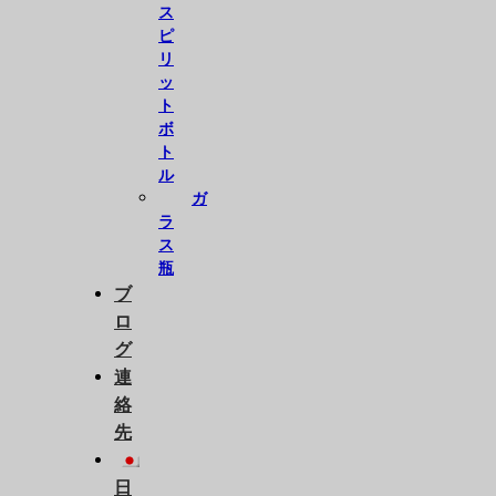
ス
ピ
リ
ッ
ト
ボ
ト
ル
ガ
ラ
ス
瓶
ブ
ロ
グ
連
絡
先
日