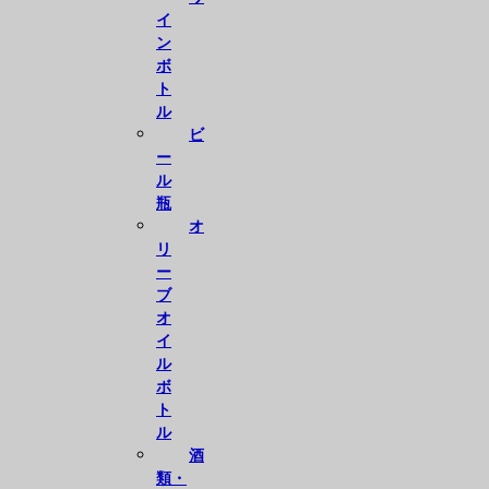
イ
ン
ボ
ト
ル
ビ
ー
ル
瓶
オ
リ
ー
ブ
オ
イ
ル
ボ
ト
ル
酒
類・