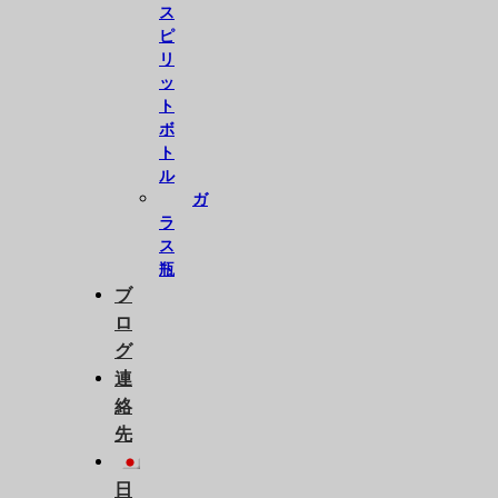
ス
ピ
リ
ッ
ト
ボ
ト
ル
ガ
ラ
ス
瓶
ブ
ロ
グ
連
絡
先
日