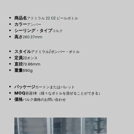
商品名
アドミラル 22 OZ ビールボトル
カラー
アンバー
シーリング・タイプ
コルク
高さ
280.37mm
スタイル
アドミラル/ボンバー・ボトル
定員
22オンス
直径
73.86mm
重量
690g
パッケージ
カートンまたはパレット
MOQ
容器1本（様々なボトルを混ぜることができる）
価格
バルク価格のお問い合わせ