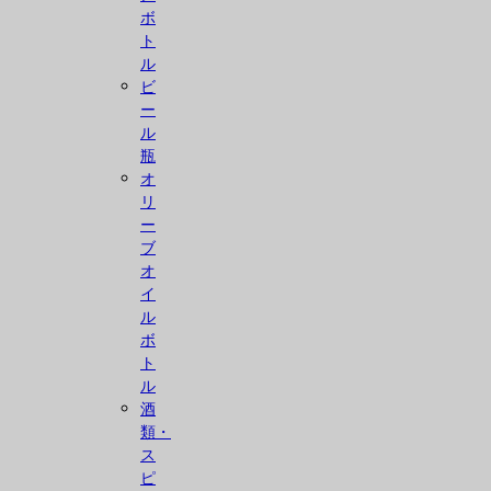
ボ
ト
ル
ビ
ー
ル
瓶
オ
リ
ー
ブ
オ
イ
ル
ボ
ト
ル
酒
類・
ス
ピ