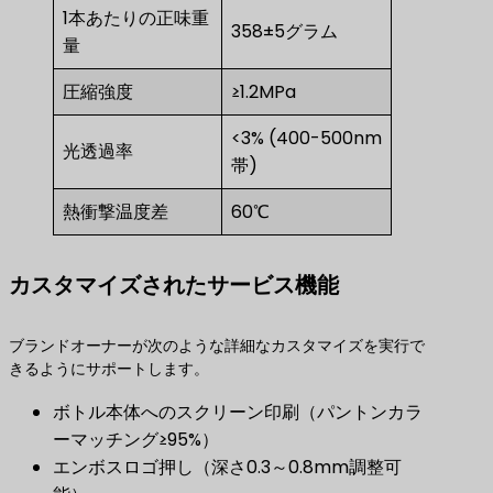
1本あたりの正味重
358±5グラム
量
圧縮強度
≥1.2MPa
<3% (400-500nm
光透過率
帯)
熱衝撃温度差
60℃
カスタマイズされたサービス機能
ブランドオーナーが次のような詳細なカスタマイズを実行で
きるようにサポートします。
ボトル本体へのスクリーン印刷（パントンカラ
ーマッチング≥95%）
エンボスロゴ押し（深さ0.3～0.8mm調整可