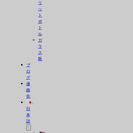
リ
ッ
ト
ボ
ト
ル
ガ
ラ
ス
瓶
ブ
ロ
グ
連
絡
先
日
本
語