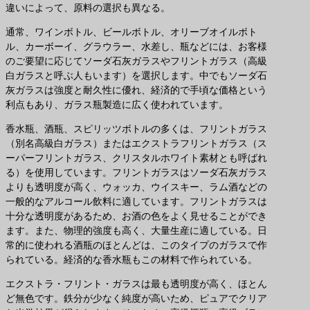
違いによって、原料の選択も異なる。
通常、ワインボトル、ビールボトル、オリーブオイルボト
ル、カーボーイ、グラウラー、水差し、瓶などには、お客様
のご要望に応じてソーダ石灰ガラスやフリントガラス（高級
白ガラスと呼ぶ人もいます）を選択します。中でもソーダ石
灰ガラスは強度と耐久性に優れ、経済的で手頃な価格という
利点もあり、ガラス瓶製造に広く使われています。
香水瓶、酒瓶、スピリッツボトルの多くは、フリントガラス
（別名高級白ガラス）またはエクストラフリントガラス（ス
ーパーフリントガラス、クリスタルホワイト素材とも呼ばれ
る）を使用しています。フリントガラスはソーダ石灰ガラス
よりも透明度が高く、ウォッカ、ウイスキー、ラム酒などの
一般的なアルコール飲料に適しています。フリントガラスは
十分な透明度があるため、お酒の色をよく見せることができ
ます。また、物理的強度も高く、大量生産に適している。日
常的に使われる酒瓶のほとんどは、このタイプのガラスで作
られている。経済的な香水瓶もこの材料で作られている。
エクストラ・フリント・ガラスは最も透明度が高く、ほとん
ど無色です。鉄分が少なく純度が高いため、ピュアでクリア