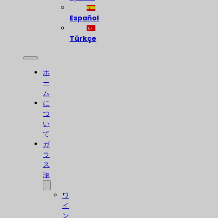
Español
Türkçe
ホ
ー
ム
に
つ
い
て
ガ
ラ
ス
瓶
ワ
イ
ン