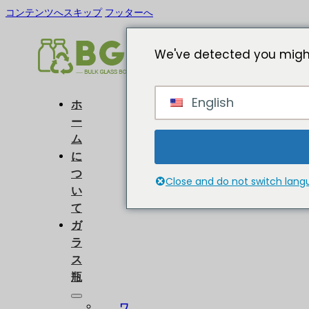
コンテンツへスキップ
フッターへ
We've detected you might
English
ホ
ー
ム
に
つ
Close and do not switch lan
い
て
ガ
ラ
ス
瓶
ワ