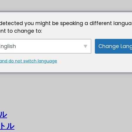
detected you might be speaking a different langua
nt to change to:
nglish
Change Lan
and do not switch language
ル
トル