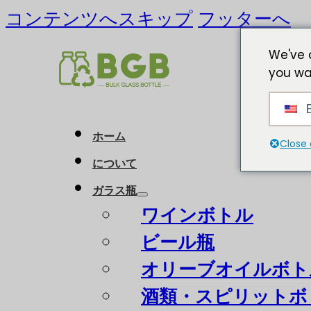
コンテンツへスキップ
フッターへ
We've 
you wa
E
ホーム
Close 
について
ガラス瓶
ワインボトル
ビール瓶
オリーブオイルボト
酒類・スピリットボ