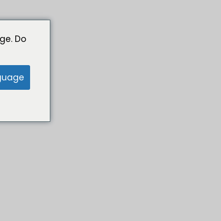
ge. Do
guage