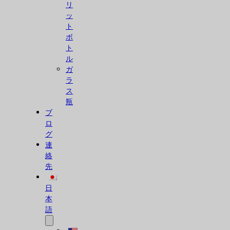
リ
ッ
ト
ボ
ト
ル
ガ
ラ
ス
瓶
ブ
ロ
グ
連
絡
先
日
本
語