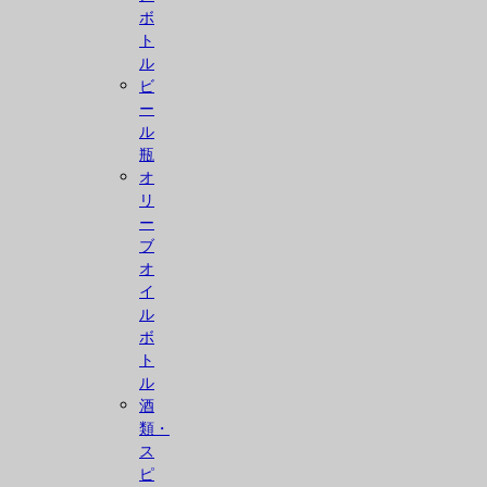
ボ
ト
ル
ビ
ー
ル
瓶
オ
リ
ー
ブ
オ
イ
ル
ボ
ト
ル
酒
類・
ス
ピ