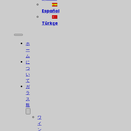
Español
Türkçe
ホ
ー
ム
に
つ
い
て
ガ
ラ
ス
瓶
ワ
イ
ン