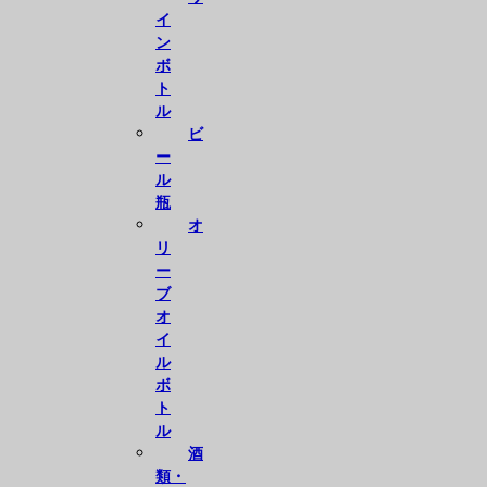
イ
ン
ボ
ト
ル
ビ
ー
ル
瓶
オ
リ
ー
ブ
オ
イ
ル
ボ
ト
ル
酒
類・