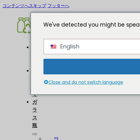
コンテンツへスキップ
フッターへ
We've detected you might be speak
English
ホ
ー
ム
に
つ
Close and do not switch language
い
て
ガ
ラ
ス
瓶
ワ