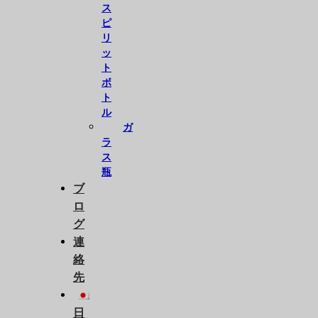
ス
ピ
リ
ッ
ト
ボ
ト
ル
ガ
ラ
ス
瓶
ブ
ロ
グ
連
絡
先
日