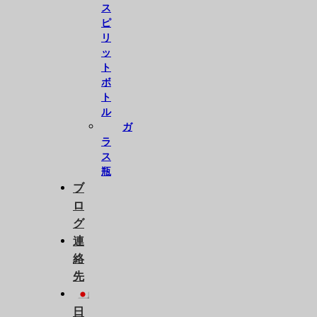
ス
ピ
リ
ッ
ト
ボ
ト
ル
ガ
ラ
ス
瓶
ブ
ロ
グ
連
絡
先
日