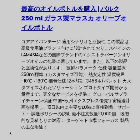
最高のオイルボトルを購入 | バルク
250 ml ガラス製マラスカ オリーブオ
イルボトル
コアアドバンテージ 適用シナリオと互換性 この製品は
高級食用油ブランド向けに設計されており、スペインの
LAMASIAなどの国際ブランドのエクストラバージンオリ
ーブオイルの包装に適しています。 また、以下の製品
と互換性があります。 技術パラメータ 仕様 容量選択
250ml標準（カスタマイズ可能） 熱安定性 温度範囲
-10℃～180℃ 梱包仕様 12本/箱、3456本/パレット カス
タマイズされたソリューション プロトタイプ開発から
量産まで、完全なサービスを提供： グローバルサプラ
イチェーン保証 中国-欧州エクスプレス優先宇宙輸送計
画を採用し、15日以内に主要なEU港に直接到着、サポー
ト： 調達ポリシーの説明 最小注文数量10,000個、段階
的な見積もりに対応： ターゲット市場フォーカス 製品
の主な用途：