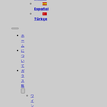
Español
Türkçe
ホ
ー
ム
に
つ
い
て
ガ
ラ
ス
瓶
ワ
イ
ン