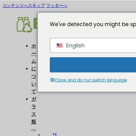
コンテンツへスキップ
フッターへ
We've detected you might be spe
English
ホ
ー
ム
に
つ
Close and do not switch language
い
て
ガ
ラ
ス
瓶
ワ