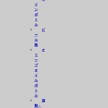
イ
ン
ボ
ト
ル
ビ
ー
ル
瓶
オ
リ
ー
ブ
オ
イ
ル
ボ
ト
ル
酒
類・