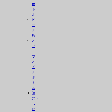
ボ
ト
ル
ビ
ー
ル
瓶
オ
リ
ー
ブ
オ
イ
ル
ボ
ト
ル
酒
類・
ス
ピ