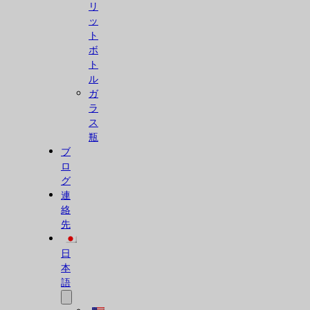
リ
ッ
ト
ボ
ト
ル
ガ
ラ
ス
瓶
ブ
ロ
グ
連
絡
先
日
本
語