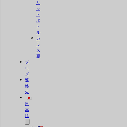
リ
ッ
ト
ボ
ト
ル
ガ
ラ
ス
瓶
ブ
ロ
グ
連
絡
先
日
本
語