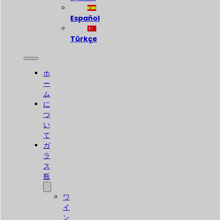
Español
Türkçe
ホ
ー
ム
に
つ
い
て
ガ
ラ
ス
瓶
ワ
イ
ン