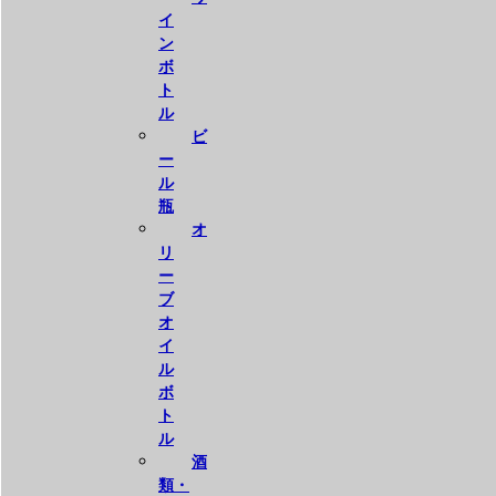
イ
ン
ボ
ト
ル
ビ
ー
ル
瓶
オ
リ
ー
ブ
オ
イ
ル
ボ
ト
ル
酒
類・