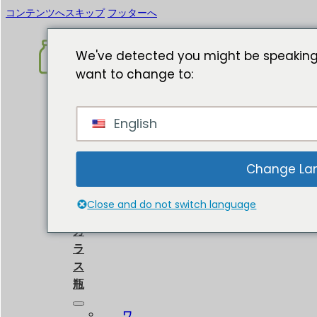
コンテンツへスキップ
フッターへ
We've detected you might be speaking
want to change to:
ホ
English
ー
ム
に
Change La
つ
い
Close and do not switch language
て
ガ
ラ
ス
瓶
ワ