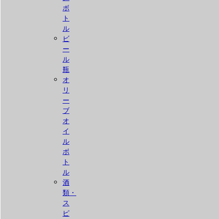
ボ
ト
ル
ビ
ー
ル
瓶
オ
リ
ー
ブ
オ
イ
ル
ボ
ト
ル
酒
類・
ス
ピ