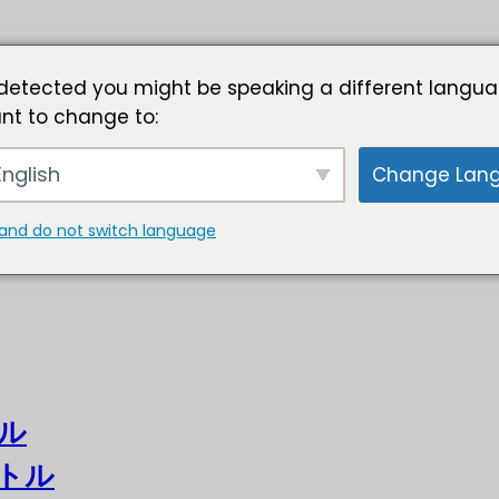
detected you might be speaking a different langua
nt to change to:
nglish
Change Lan
and do not switch language
ル
トル