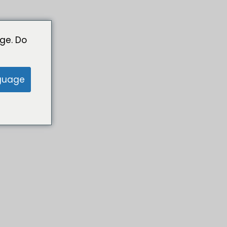
ge. Do
guage