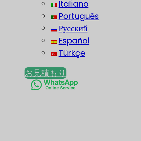
Italiano
Português
Русский
Español
Türkçe
お見積もり