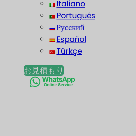
Italiano
Português
Русский
Español
Türkçe
お見積もり