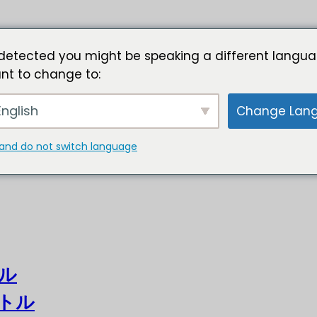
detected you might be speaking a different langua
nt to change to:
nglish
Change Lan
and do not switch language
ル
トル