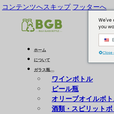
コンテンツへスキップ
フッターへ
We've 
you wa
E
ホーム
Close 
について
ガラス瓶
ワインボトル
ビール瓶
オリーブオイルボト
酒類・スピリットボ