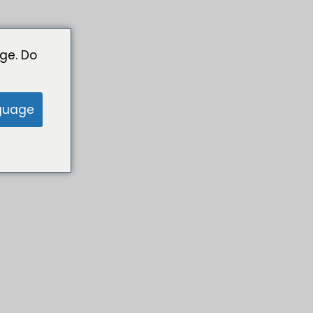
ge. Do
guage