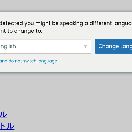
detected you might be speaking a different langua
nt to change to:
nglish
Change Lan
and do not switch language
ル
トル