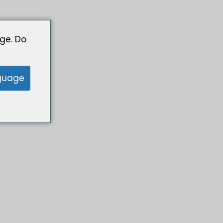
ge. Do
guage