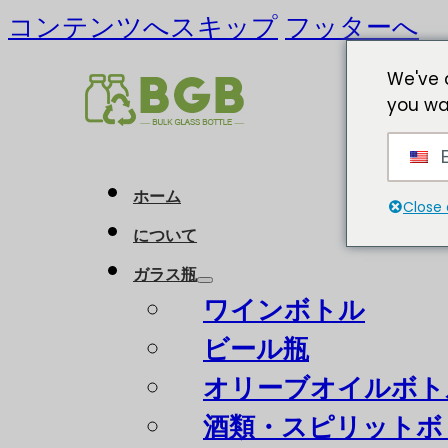
コンテンツへスキップ
フッターへ
We've 
you wa
E
ホーム
Close 
について
ガラス瓶
ワインボトル
ビール瓶
オリーブオイルボト
酒類・スピリットボ