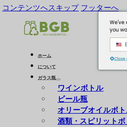
コンテンツへスキップ
フッターへ
We've 
you wa
E
ホーム
Close 
について
ガラス瓶
ワインボトル
ビール瓶
オリーブオイルボト
酒類・スピリットボ