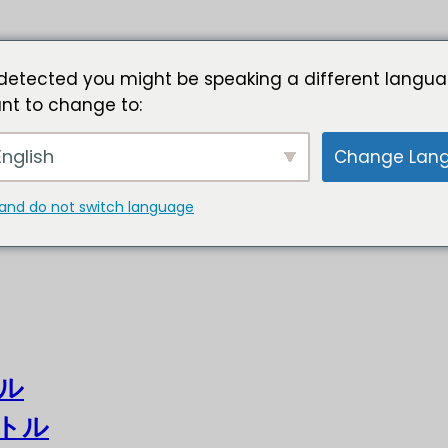
detected you might be speaking a different langua
nt to change to:
nglish
Change Lan
and do not switch language
ル
トル