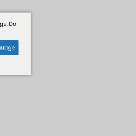
ge. Do
guage