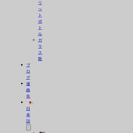
リ
ッ
ト
ボ
ト
ル
ガ
ラ
ス
瓶
ブ
ロ
グ
連
絡
先
日
本
語