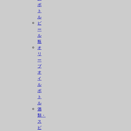
ボ
ト
ル
ビ
ー
ル
瓶
オ
リ
ー
ブ
オ
イ
ル
ボ
ト
ル
酒
類・
ス
ピ