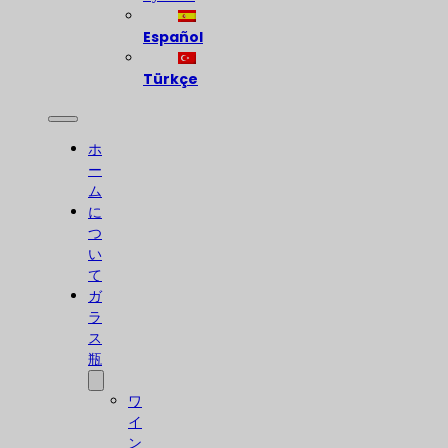
Español
Türkçe
ホ
ー
ム
に
つ
い
て
ガ
ラ
ス
瓶
ワ
イ
ン