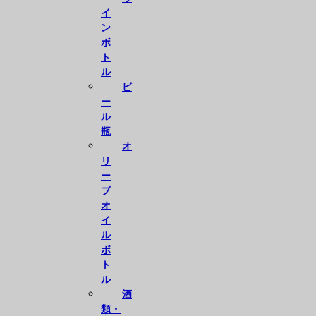
イ
ン
ボ
ト
ル
ビ
ー
ル
瓶
オ
リ
ー
ブ
オ
イ
ル
ボ
ト
ル
酒
類・