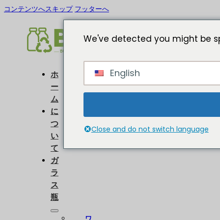
コンテンツへスキップ
フッターへ
We've detected you might be sp
English
ホ
ー
ム
に
つ
Close and do not switch language
い
て
ガ
ラ
ス
瓶
ワ