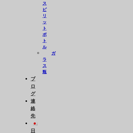
ス
ピ
リ
ッ
ト
ボ
ト
ル
ガ
ラ
ス
瓶
ブ
ロ
グ
連
絡
先
日