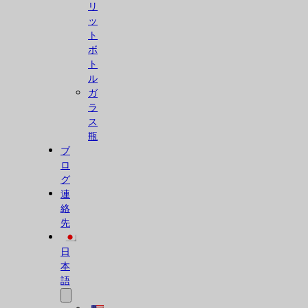
リ
ッ
ト
ボ
ト
ル
ガ
ラ
ス
瓶
ブ
ロ
グ
連
絡
先
日
本
語