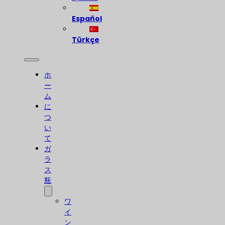
Español
Türkçe
ホ
ー
ム
に
つ
い
て
ガ
ラ
ス
瓶
ワ
イ
ン