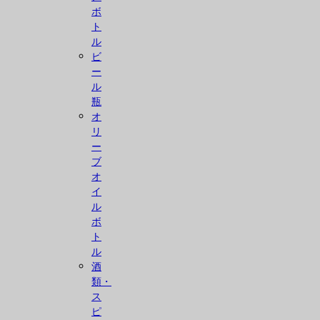
ボ
ト
ル
ビ
ー
ル
瓶
オ
リ
ー
ブ
オ
イ
ル
ボ
ト
ル
酒
類・
ス
ピ