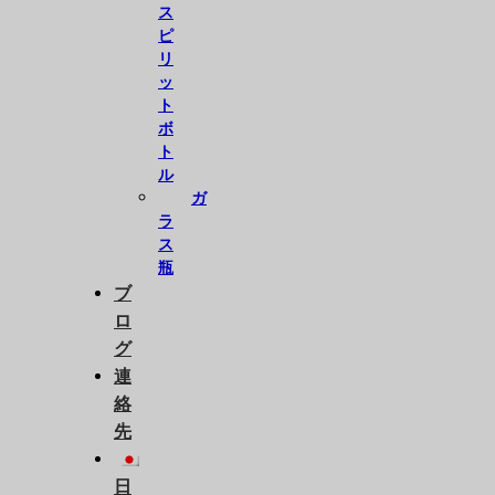
ス
ピ
リ
ッ
ト
ボ
ト
ル
ガ
ラ
ス
瓶
ブ
ロ
グ
連
絡
先
日