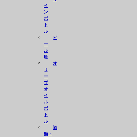
イ
ン
ボ
ト
ル
ビ
ー
ル
瓶
オ
リ
ー
ブ
オ
イ
ル
ボ
ト
ル
酒
類・