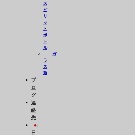
ス
ピ
リ
ッ
ト
ボ
ト
ル
ガ
ラ
ス
瓶
ブ
ロ
グ
連
絡
先
日