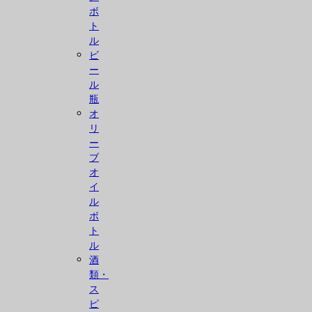
ボ
ト
ル
ビ
ー
ル
瓶
オ
リ
ー
ブ
オ
イ
ル
ボ
ト
ル
酒
類・
ス
ピ