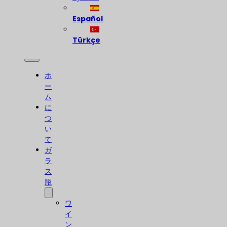
Español
Türkçe
ホ
ー
ム
に
つ
い
て
ガ
ラ
ス
瓶
ワ
イ
ン