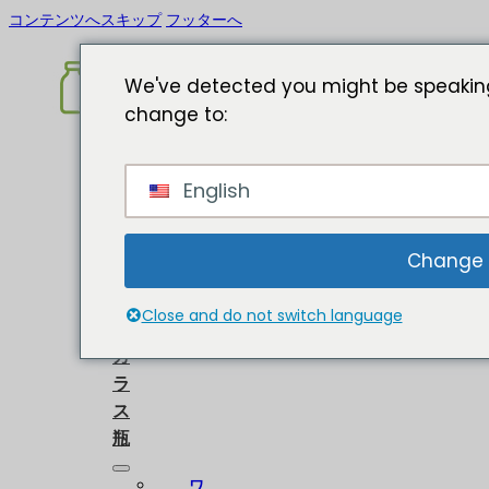
コンテンツへスキップ
フッターへ
We've detected you might be speaking
change to:
ホ
English
ー
ム
に
Change
つ
い
Close and do not switch language
て
ガ
ラ
ス
瓶
ワ