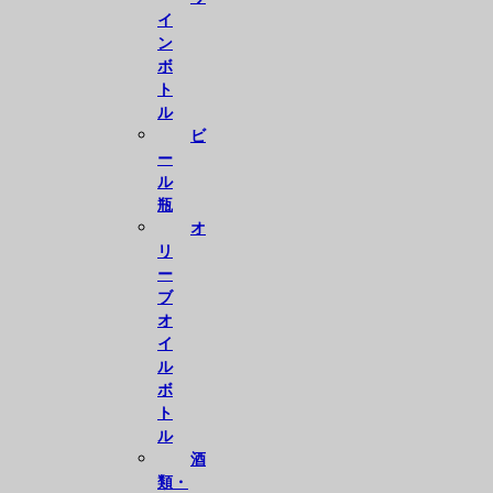
イ
ン
ボ
ト
ル
ビ
ー
ル
瓶
オ
リ
ー
ブ
オ
イ
ル
ボ
ト
ル
酒
類・