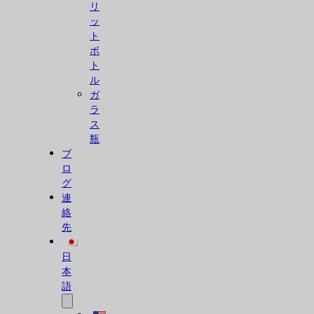
リ
ッ
ト
ボ
ト
ル
ガ
ラ
ス
瓶
ブ
ロ
グ
連
絡
先
日
本
語