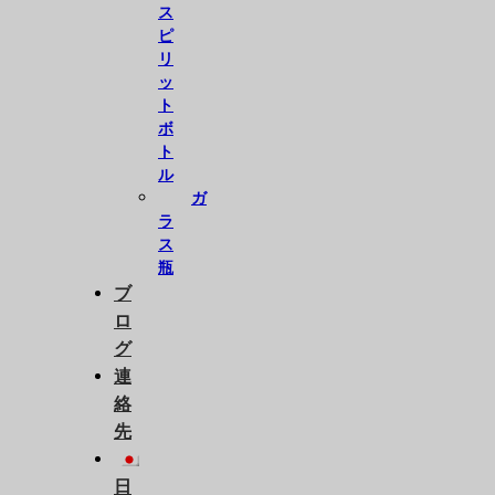
ス
ピ
リ
ッ
ト
ボ
ト
ル
ガ
ラ
ス
瓶
ブ
ロ
グ
連
絡
先
日