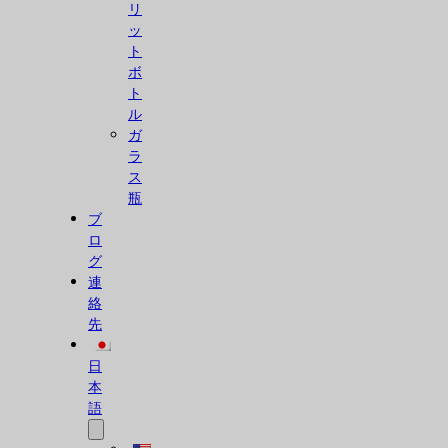
リ
ッ
ト
ボ
ト
ル
ガ
ラ
ス
瓶
ブ
ロ
グ
連
絡
先
日
本
語