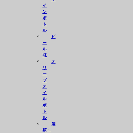
イ
ン
ボ
ト
ル
ビ
ー
ル
瓶
オ
リ
ー
ブ
オ
イ
ル
ボ
ト
ル
酒
類・