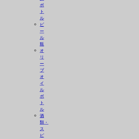
ボ
ト
ル
ビ
ー
ル
瓶
オ
リ
ー
ブ
オ
イ
ル
ボ
ト
ル
酒
類・
ス
ピ