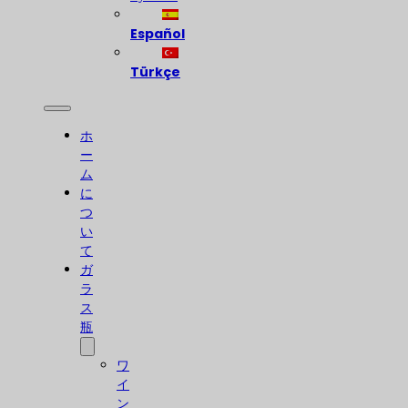
Español
Türkçe
ホ
ー
ム
に
つ
い
て
ガ
ラ
ス
瓶
ワ
イ
ン