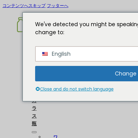
コンテンツへスキップ
フッターへ
We've detected you might be speaking
change to:
ホ
English
ー
ム
に
Change
つ
い
Close and do not switch language
て
ガ
ラ
ス
瓶
ワ