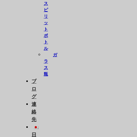
ス
ピ
リ
ッ
ト
ボ
ト
ル
ガ
ラ
ス
瓶
ブ
ロ
グ
連
絡
先
日