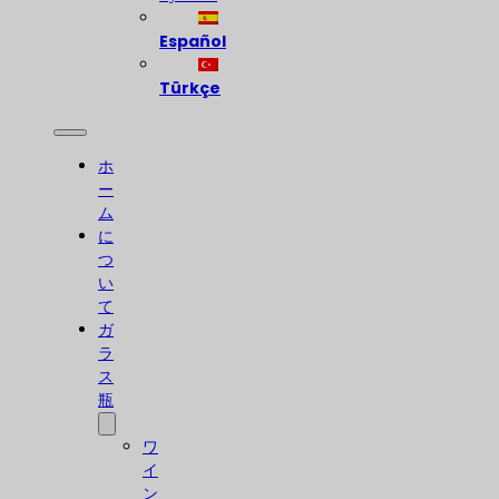
Español
Türkçe
ホ
ー
ム
に
つ
い
て
ガ
ラ
ス
瓶
ワ
イ
ン