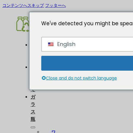
コンテンツへスキップ
フッターへ
We've detected you might be speak
English
ホ
ー
ム
に
つ
Close and do not switch language
い
て
ガ
ラ
ス
瓶
ワ