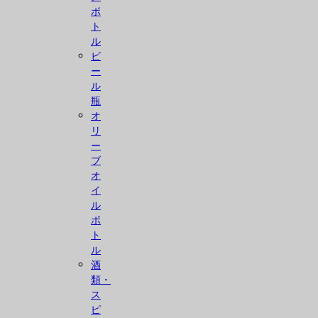
ボ
ト
ル
ビ
ー
ル
瓶
オ
リ
ー
ブ
オ
イ
ル
ボ
ト
ル
酒
類・
ス
ピ