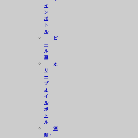
イ
ン
ボ
ト
ル
ビ
ー
ル
瓶
オ
リ
ー
ブ
オ
イ
ル
ボ
ト
ル
酒
類・