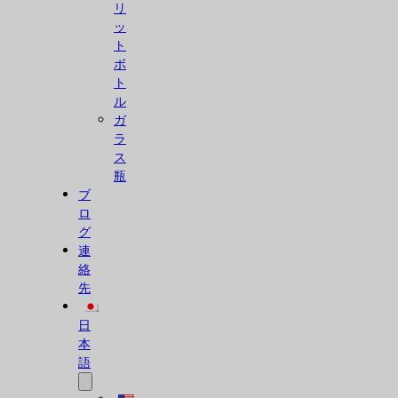
リ
ッ
ト
ボ
ト
ル
ガ
ラ
ス
瓶
ブ
ロ
グ
連
絡
先
日
本
語