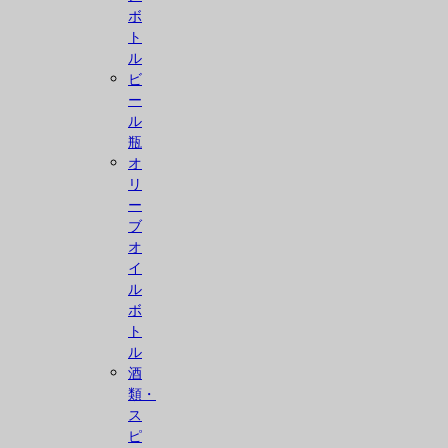
ボ
ト
ル
ビ
ー
ル
瓶
オ
リ
ー
ブ
オ
イ
ル
ボ
ト
ル
酒
類・
ス
ピ