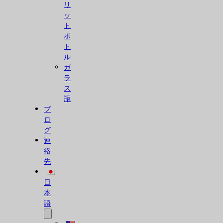
リ
ッ
ト
ボ
ト
ル
ガ
ラ
ス
瓶
ブ
ロ
グ
連
絡
先
日
本
語