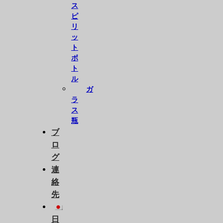
ス
ピ
リ
ッ
ト
ボ
ト
ル
ガ
ラ
ス
瓶
ブ
ロ
グ
連
絡
先
日