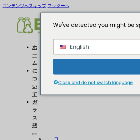
コンテンツへスキップ
フッターへ
We've detected you might be sp
English
ホ
ー
ム
に
つ
Close and do not switch language
い
て
ガ
ラ
ス
瓶
ワ