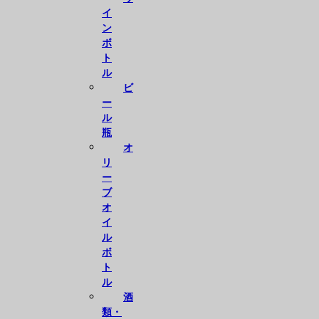
イ
ン
ボ
ト
ル
ビ
ー
ル
瓶
オ
リ
ー
ブ
オ
イ
ル
ボ
ト
ル
酒
類・