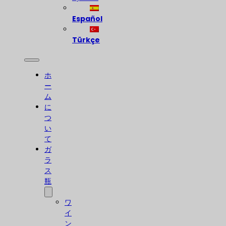
Español
Türkçe
ホ
ー
ム
に
つ
い
て
ガ
ラ
ス
瓶
ワ
イ
ン