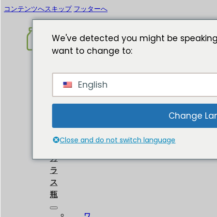
コンテンツへスキップ
フッターへ
We've detected you might be speaking
want to change to:
ホ
English
ー
ム
に
Change La
つ
い
Close and do not switch language
て
ガ
ラ
ス
瓶
ワ