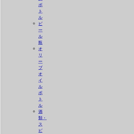
ボ
ト
ル
ビ
ー
ル
瓶
オ
リ
ー
ブ
オ
イ
ル
ボ
ト
ル
酒
類・
ス
ピ