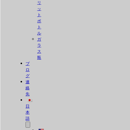
リ
ッ
ト
ボ
ト
ル
ガ
ラ
ス
瓶
ブ
ロ
グ
連
絡
先
日
本
語