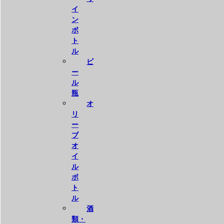
イ
ン
ボ
ト
ル
ビ
ー
ル
瓶
オ
リ
ー
ブ
オ
イ
ル
ボ
ト
ル
酒
類・