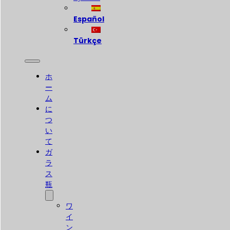
Español
Türkçe
ホ
ー
ム
に
つ
い
て
ガ
ラ
ス
瓶
ワ
イ
ン