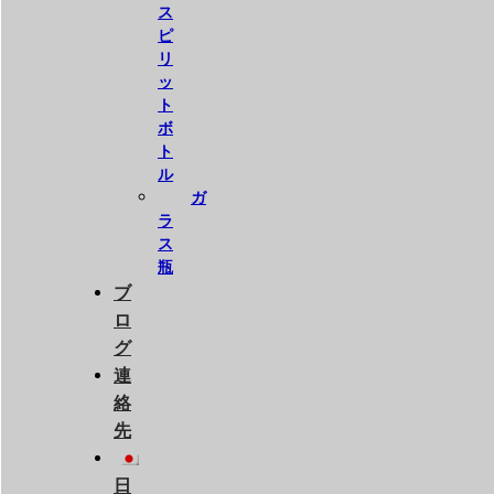
ス
ピ
リ
ッ
ト
ボ
ト
ル
ガ
ラ
ス
瓶
ブ
ロ
グ
連
絡
先
日