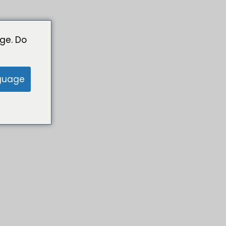
ge. Do
guage