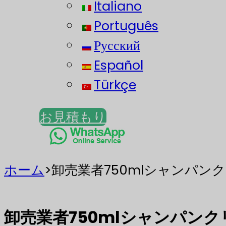
Italiano
Português
Русский
Español
Türkçe
お見積もり
ホーム
>
卸売業者750mlシャンパン
卸売業者750mlシャンパン