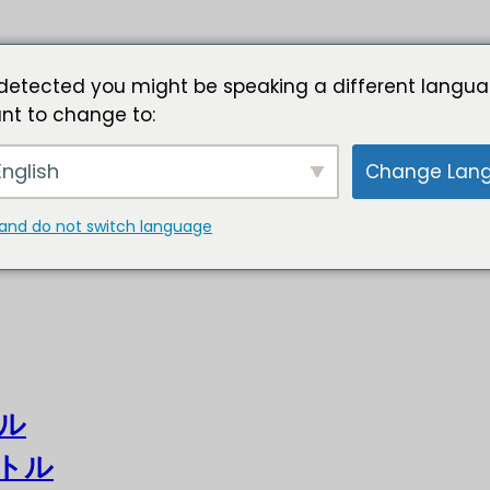
detected you might be speaking a different langua
nt to change to:
nglish
Change Lan
and do not switch language
ル
トル