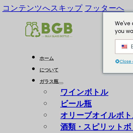
コンテンツへスキップ
フッターへ
We've 
you wa
E
ホーム
Close 
について
ガラス瓶
ワインボトル
ビール瓶
オリーブオイルボト
酒類・スピリットボ