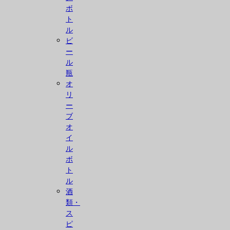
ボ
ト
ル
ビ
ー
ル
瓶
オ
リ
ー
ブ
オ
イ
ル
ボ
ト
ル
酒
類・
ス
ピ