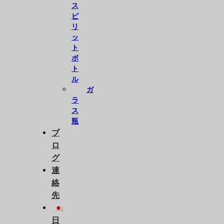
ス
ピ
リ
ッ
ト
ボ
ト
ル
ガ
ラ
ス
瓶
ブ
ロ
グ
連
絡
先
日