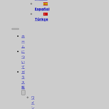
Español
Türkçe
ホ
ー
ム
に
つ
い
て
ガ
ラ
ス
瓶
ワ
イ
ン