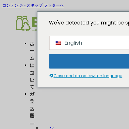
コンテンツへスキップ
フッターへ
We've detected you might be sp
English
ホ
ー
ム
に
つ
Close and do not switch language
い
て
ガ
ラ
ス
瓶
ワ