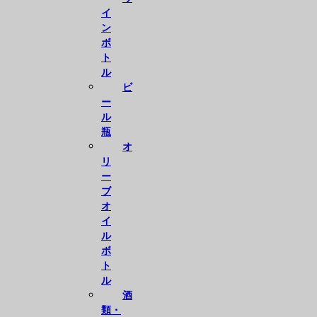
イ
ン
ボ
ト
ル
ビ
ー
ル
瓶
オ
リ
ー
ブ
オ
イ
ル
ボ
ト
ル
酒
類・