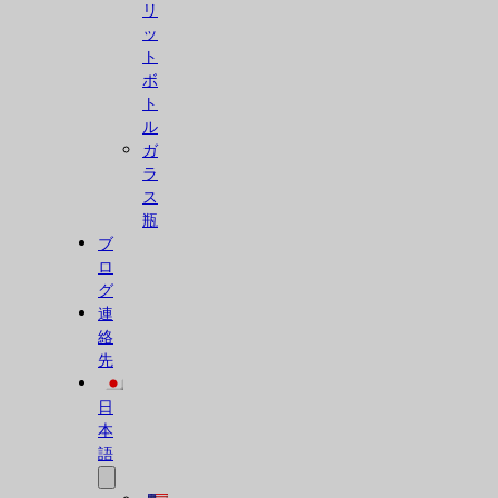
リ
ッ
ト
ボ
ト
ル
ガ
ラ
ス
瓶
ブ
ロ
グ
連
絡
先
日
本
語