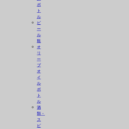
ボ
ト
ル
ビ
ー
ル
瓶
オ
リ
ー
ブ
オ
イ
ル
ボ
ト
ル
酒
類・
ス
ピ