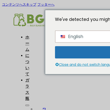
コンテンツへスキップ
フッターへ
We've detected you might
English
ホ
ー
ム
に
つ
Close and do not switch lan
い
て
ガ
ラ
ス
瓶
ワ