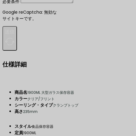
必要条件
Google reCaptcha: 無効な
サイトキーです。
送信
仕様詳細
商品名
1900ML 大型ガラス保存容器
カラー
クリア/フリント
シーリング・タイプ
クランプトップ
高さ
235mm
スタイル
食品保存容器
定員
1900ML