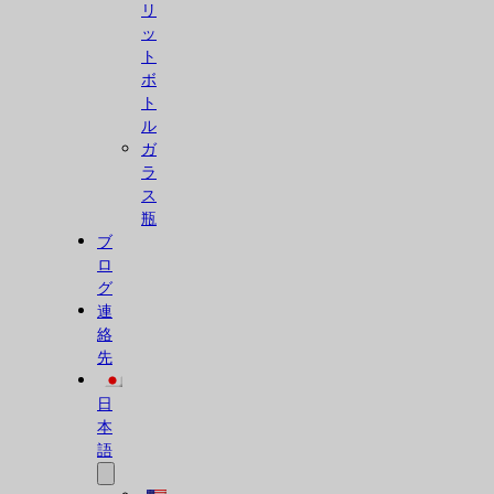
リ
ッ
ト
ボ
ト
ル
ガ
ラ
ス
瓶
ブ
ロ
グ
連
絡
先
日
本
語