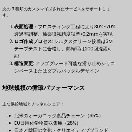
次の 3 種類のカスタマイズされたサービスをサポートしま
す。
表面処理
​：フロスティング工程により30%-70%
透過率調整、釉薬噴霧精度誤差≤0.2mmを実現
ロゴ作成プロセス
​: シルクスクリーン接着は3M
テープテストに合格し、熱転写は200回洗濯可
能
構造変更
​: アップグレード可能な滑り止めシリコ
ンベースまたはダブルバックルデザイン
地球規模の循環パフォーマンス
主な供給地域とチャネルシェア：
北米のオーガニック食品チェーン（35%）
EU日用化学物質収集庫（28%）
日本と韓国の文化・クリエイティブブランド