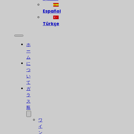
Español
Türkçe
ホ
ー
ム
に
つ
い
て
ガ
ラ
ス
瓶
ワ
イ
ン