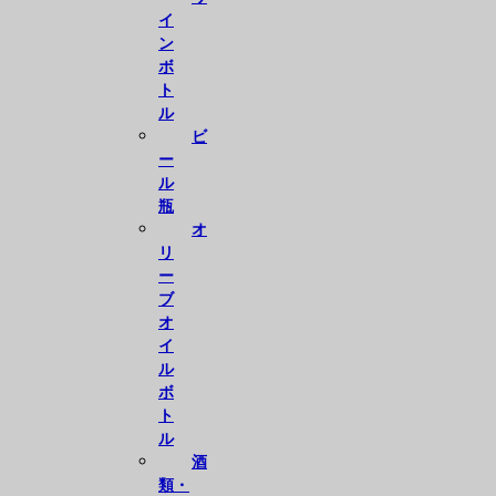
イ
ン
ボ
ト
ル
ビ
ー
ル
瓶
オ
リ
ー
ブ
オ
イ
ル
ボ
ト
ル
酒
類・