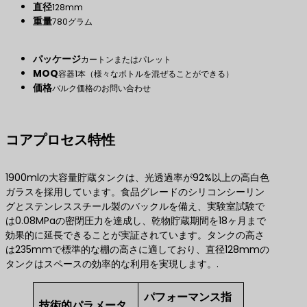
直径
128mm
重量
780グラム
パッケージ
カートンまたはパレット
MOQ
容器1本（様々なボトルを混ぜることができる）
価格
バルク価格のお問い合わせ
コアプロセス特性
1900mlの大容量貯蔵タンクは、光透過率が92%以上の高白色
ガラスを採用しています。食品グレードのシリコンシーリン
グとステンレススチール製のバックルを備え、実験室試験で
は0.08MPaの密閉圧力を達成し、乾物貯蔵期間を18ヶ月まで
効果的に延長できることが実証されています。タンクの高さ
は235mmで標準的な棚の高さに適しており、直径128mmの
タンクはスペースの効率的な利用を実現します。.
パフォーマンス指
技術的パラメータ