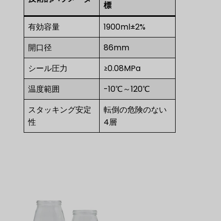
標
有効容量
1900ml±2%
開口径
86mm
シール圧力
≥0.08MPa
温度範囲
-10℃～120℃
スタッキング安定
転倒の危険のない
性
4層