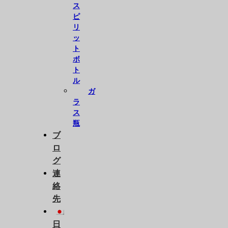
ス
ピ
リ
ッ
ト
ボ
ト
ル
ガ
ラ
ス
瓶
ブ
ロ
グ
連
絡
先
日