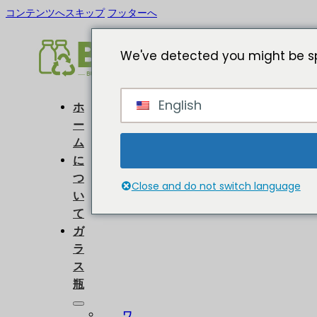
コンテンツへスキップ
フッターへ
We've detected you might be sp
English
ホ
ー
ム
に
つ
Close and do not switch language
い
て
ガ
ラ
ス
瓶
ワ