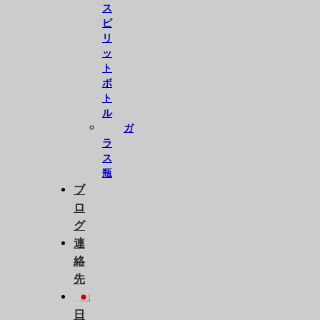
ス
ピ
リ
ッ
ト
ボ
ト
ル
ガ
ラ
ス
瓶
ブ
ロ
グ
連
絡
先
日