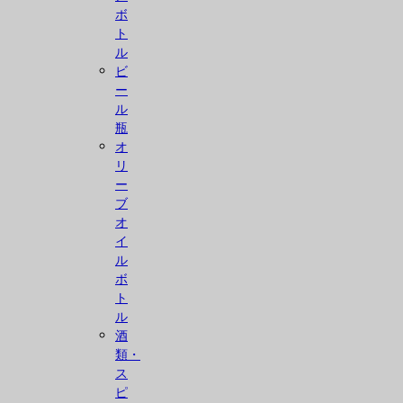
ボ
ト
ル
ビ
ー
ル
瓶
オ
リ
ー
ブ
オ
イ
ル
ボ
ト
ル
酒
類・
ス
ピ