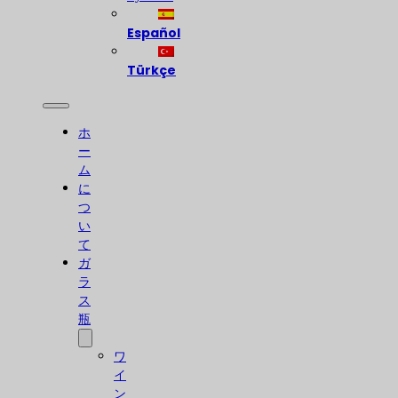
Español
Türkçe
ホ
ー
ム
に
つ
い
て
ガ
ラ
ス
瓶
ワ
イ
ン