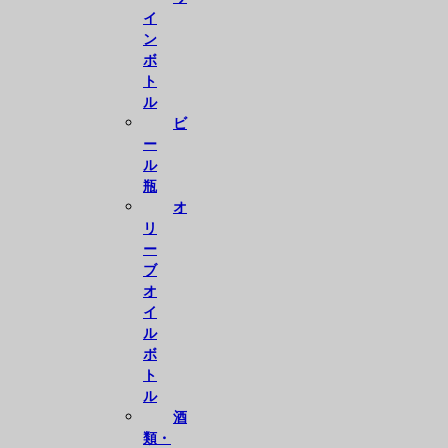
イ
ン
ボ
ト
ル
ビ
ー
ル
瓶
オ
リ
ー
ブ
オ
イ
ル
ボ
ト
ル
酒
類・