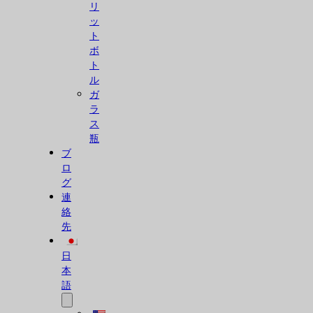
リ
ッ
ト
ボ
ト
ル
ガ
ラ
ス
瓶
ブ
ロ
グ
連
絡
先
日
本
語