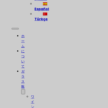
Español
Türkçe
ホ
ー
ム
に
つ
い
て
ガ
ラ
ス
瓶
ワ
イ
ン