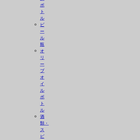
ボ
ト
ル
ビ
ー
ル
瓶
オ
リ
ー
ブ
オ
イ
ル
ボ
ト
ル
酒
類・
ス
ピ