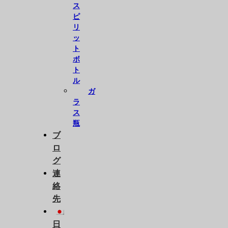
ス
ピ
リ
ッ
ト
ボ
ト
ル
ガ
ラ
ス
瓶
ブ
ロ
グ
連
絡
先
日