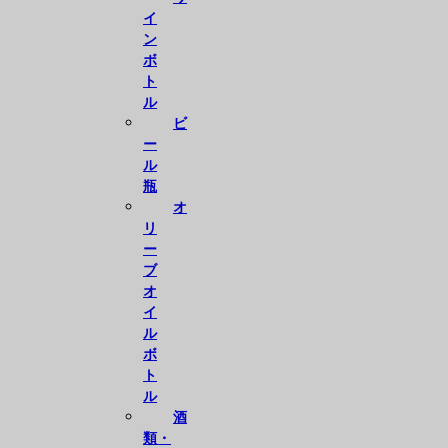
イ
ン
ボ
ト
ル
ビ
ー
ル
瓶
オ
リ
ー
ブ
オ
イ
ル
ボ
ト
ル
酒
類・