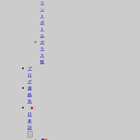
リ
ッ
ト
ボ
ト
ル
ガ
ラ
ス
瓶
ブ
ロ
グ
連
絡
先
日
本
語