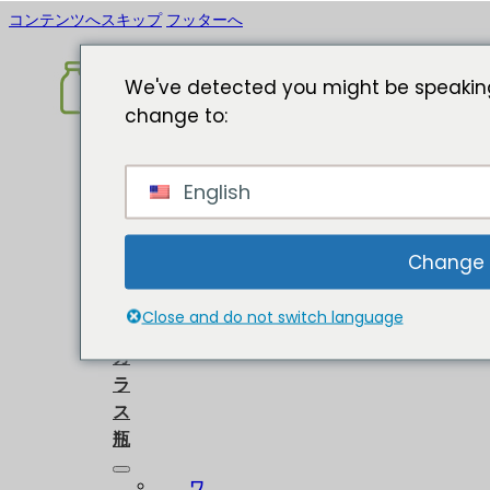
コンテンツへスキップ
フッターへ
We've detected you might be speaking
change to:
ホ
English
ー
ム
に
Change
つ
い
Close and do not switch language
て
ガ
ラ
ス
瓶
ワ