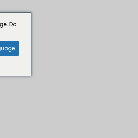
ge. Do
guage