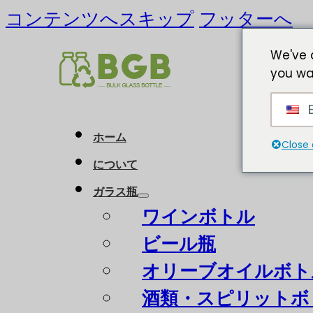
コンテンツへスキップ
フッターへ
We've 
you wa
E
ホーム
Close 
について
ガラス瓶
ワインボトル
ビール瓶
オリーブオイルボト
酒類・スピリットボ