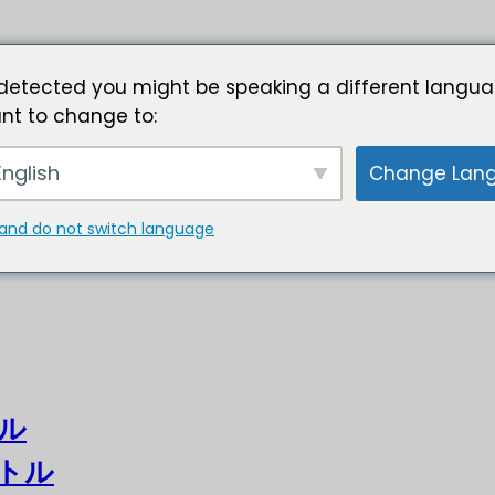
detected you might be speaking a different langua
nt to change to:
nglish
Change Lan
and do not switch language
ル
トル