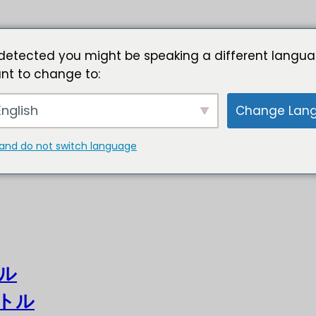
detected you might be speaking a different langua
nt to change to:
nglish
Change Lan
and do not switch language
ル
トル