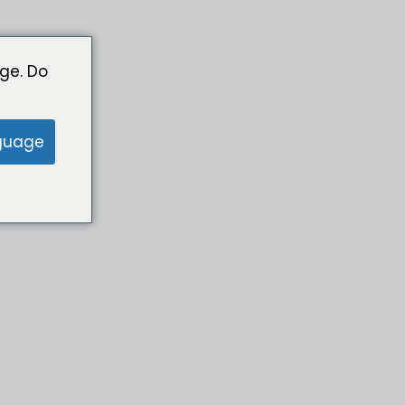
ge. Do
guage