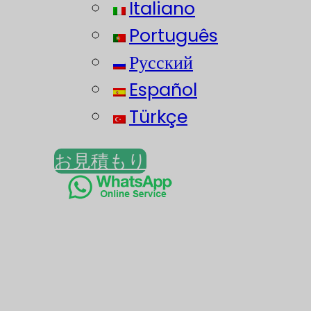
Italiano
Português
Русский
Español
Türkçe
お見積もり