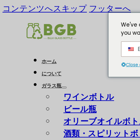
コンテンツへスキップ
フッターへ
We've 
you wa
E
ホーム
Close 
について
ガラス瓶
ワインボトル
ビール瓶
オリーブオイルボト
酒類・スピリットボ