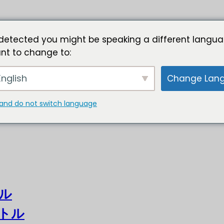
detected you might be speaking a different langua
nt to change to:
nglish
Change Lan
and do not switch language
ル
トル