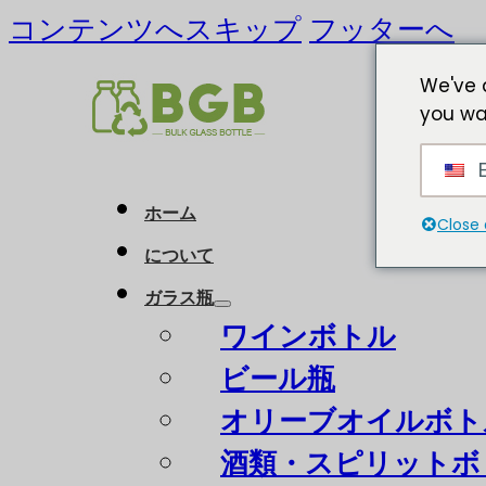
コンテンツへスキップ
フッターへ
We've 
you wa
E
ホーム
Close 
について
ガラス瓶
ワインボトル
ビール瓶
オリーブオイルボト
酒類・スピリットボ