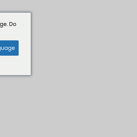
ge. Do
guage