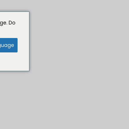
ge. Do
guage