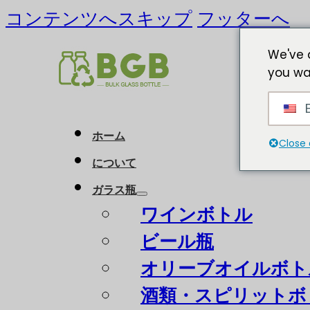
コンテンツへスキップ
フッターへ
We've 
you wa
E
ホーム
Close 
について
ガラス瓶
ワインボトル
ビール瓶
オリーブオイルボト
酒類・スピリットボ