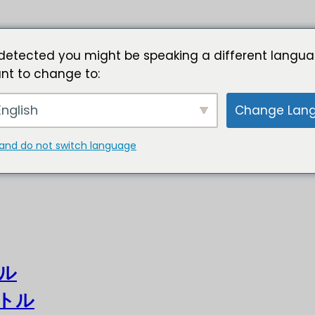
detected you might be speaking a different langua
nt to change to:
nglish
Change Lan
and do not switch language
ル
トル