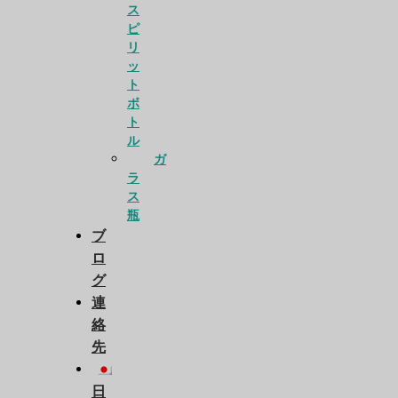
ス
ピ
リ
ッ
ト
ボ
ト
ル
ガ
ラ
ス
瓶
ブ
ロ
グ
連
絡
先
日