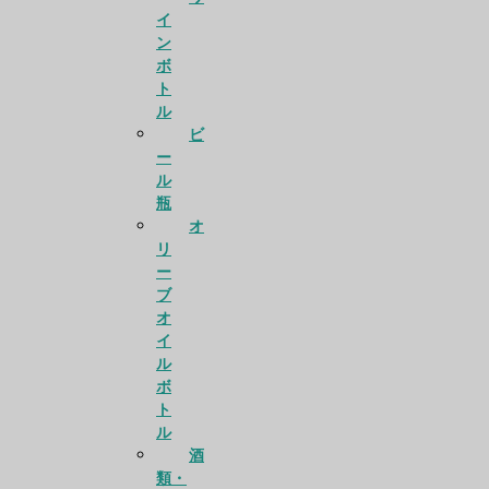
イ
ン
ボ
ト
ル
ビ
ー
ル
瓶
オ
リ
ー
ブ
オ
イ
ル
ボ
ト
ル
酒
類・