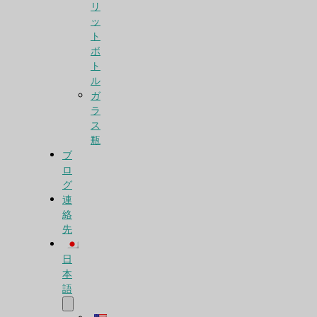
リ
ッ
ト
ボ
ト
ル
ガ
ラ
ス
瓶
ブ
ロ
グ
連
絡
先
日
本
語