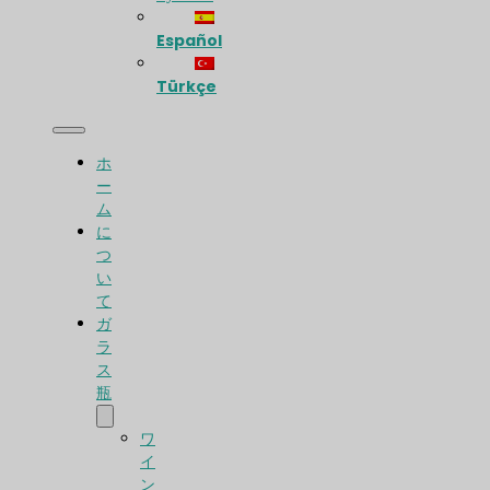
Español
Türkçe
ホ
ー
ム
に
つ
い
て
ガ
ラ
ス
瓶
ワ
イ
ン