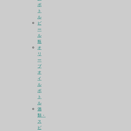
ボ
ト
ル
ビ
ー
ル
瓶
オ
リ
ー
ブ
オ
イ
ル
ボ
ト
ル
酒
類・
ス
ピ