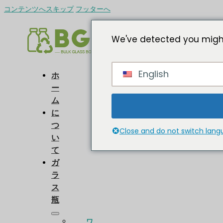
コンテンツへスキップ
フッターへ
We've detected you might
English
ホ
ー
ム
に
つ
Close and do not switch lan
い
て
ガ
ラ
ス
瓶
ワ