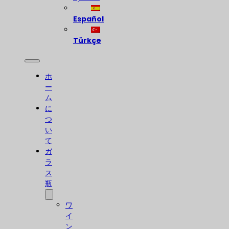
Español
Türkçe
ホ
ー
ム
に
つ
い
て
ガ
ラ
ス
瓶
ワ
イ
ン