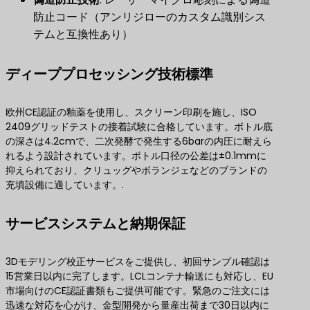
防止コード（アンリジローのカスタム識別シス
テムと互換性あり）
ディーププロセッシング技術標準
欧州CE認証の釉薬を使用し、スクリーン印刷を施し、ISO
2409グリッドテストの接着試験に合格しています。ボトル底
の深さは4.2cmで、二次発酵で発生する6barの内圧に耐えら
れるよう設計されています。ボトル口径の公差は±0.1mmに
抑えられており、クリュッグやボランジェなどのブランドの
充填設備に適しています。.
サービスシステムと納期保証
3Dモデリング校正サービスをご提供し、初回サンプル確認は
15営業日以内に完了します。LCLコンテナ輸送にも対応し、EU
市場向けのCE認証書類もご提供可能です。緊急のご注文には
迅速な対応を心がけ、金型開発から量産出荷まで30日以内に