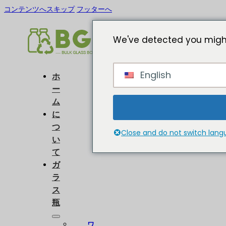
コンテンツへスキップ
フッターへ
We've detected you might
English
ホ
ー
ム
に
つ
Close and do not switch lan
い
て
ガ
ラ
ス
瓶
ワ