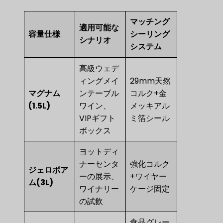
マッチング
適用可能な
容量仕様
シーリング
シナリオ
システム
高級ウェデ
ィングメイ
29mm天然
マグナム
ンテーブル
コルク+金
(1.5L)
ワイン、
メッキアル
VIPギフト
ミ箔シール
ボックス
ヨットディ
ナーセンタ
強化コルク
ジェロボア
ーの展示、
+ワイヤー
ム(3L)
ワイナリー
ケージ固定
の試飲
食品グレー