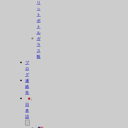
リ
ッ
ト
ボ
ト
ル
ガ
ラ
ス
瓶
ブ
ロ
グ
連
絡
先
日
本
語