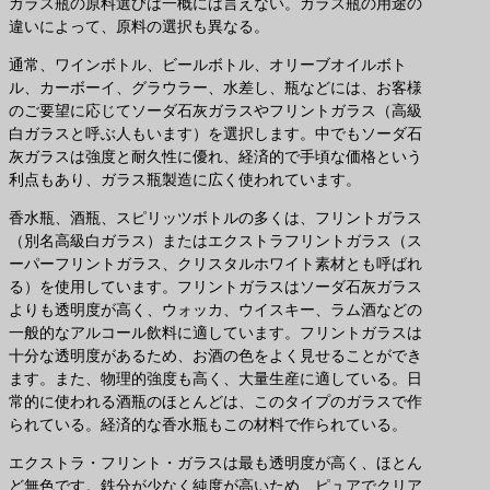
ガラス瓶の原料選びは一概には言えない。ガラス瓶の用途の
違いによって、原料の選択も異なる。
通常、ワインボトル、ビールボトル、オリーブオイルボト
ル、カーボーイ、グラウラー、水差し、瓶などには、お客様
のご要望に応じてソーダ石灰ガラスやフリントガラス（高級
白ガラスと呼ぶ人もいます）を選択します。中でもソーダ石
灰ガラスは強度と耐久性に優れ、経済的で手頃な価格という
利点もあり、ガラス瓶製造に広く使われています。
香水瓶、酒瓶、スピリッツボトルの多くは、フリントガラス
（別名高級白ガラス）またはエクストラフリントガラス（ス
ーパーフリントガラス、クリスタルホワイト素材とも呼ばれ
る）を使用しています。フリントガラスはソーダ石灰ガラス
よりも透明度が高く、ウォッカ、ウイスキー、ラム酒などの
一般的なアルコール飲料に適しています。フリントガラスは
十分な透明度があるため、お酒の色をよく見せることができ
ます。また、物理的強度も高く、大量生産に適している。日
常的に使われる酒瓶のほとんどは、このタイプのガラスで作
られている。経済的な香水瓶もこの材料で作られている。
エクストラ・フリント・ガラスは最も透明度が高く、ほとん
ど無色です。鉄分が少なく純度が高いため、ピュアでクリア