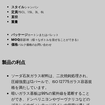
スタイル
シャンパン
定員
75CL、1.5L、3L、6L
直径
重量
パッケージ
カートンまたはパレット
MOQ
容器1本（様々なボトルを混ぜることができる）
価格
バルク価格のお問い合わせ
製品の利点
ソーダ石灰ガラス材料は、二次焼鈍処理され、
圧縮強度は12バールで、ISO 12775ガラス容器規
格を満たしています。
暗いガラス基板は99%の紫外線を遮断すること
ができ、ドンペリニヨンやヴーヴクリコなどの