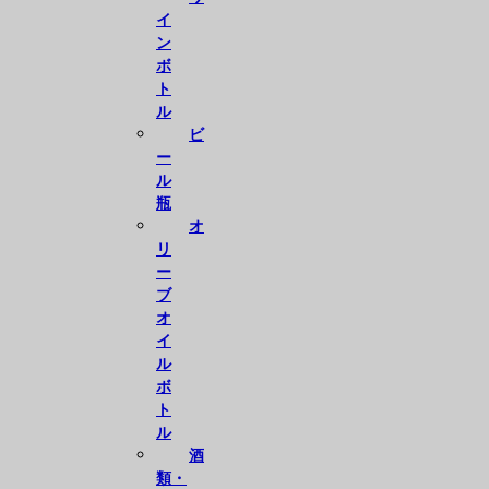
イ
ン
ボ
ト
ル
ビ
ー
ル
瓶
オ
リ
ー
ブ
オ
イ
ル
ボ
ト
ル
酒
類・