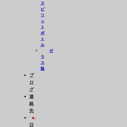
ス
ピ
リ
ッ
ト
ボ
ト
ル
ガ
ラ
ス
瓶
ブ
ロ
グ
連
絡
先
日