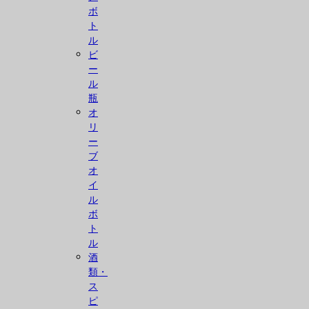
ボ
ト
ル
ビ
ー
ル
瓶
オ
リ
ー
ブ
オ
イ
ル
ボ
ト
ル
酒
類・
ス
ピ