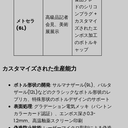
ドのシリコ
ンプラグ +
高級品記者
メトセラ
カスタマイ
会見、美術
(6L)
ズされたエ
展展示
ンボス加工
のボトルキ
ャップ
カスタマイズされた生産能力
ボトル形状の開発
​: サルマナザール(9L)、バルタ
ザール(12L)などのクラシックなボトル形状のレ
プリカ、特殊形状のボトルデザインのサポート
表面処理
​: グラデーション電気メッキ（パントン
カラーカード認証）、エンボス深さ0.3-
1.2mm、高温釉薬スクリーン印刷
偽造防止技術
​: レーザーマイクロ彫刻による偽造