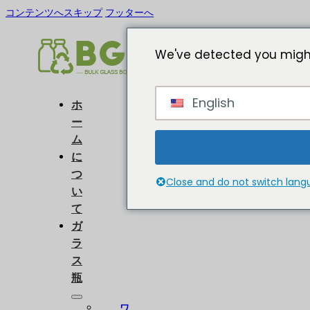
コンテンツへスキップ
フッターへ
We've detected you might
English
ホ
ー
ム
に
つ
Close and do not switch lan
い
て
ガ
ラ
ス
瓶
ワ