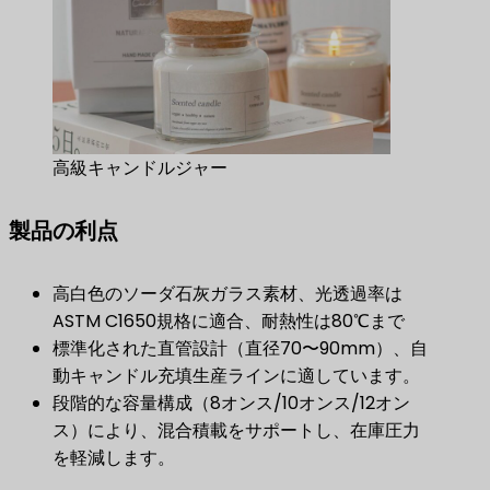
高級キャンドルジャー
製品の利点
高白色のソーダ石灰ガラス素材、光透過率は
ASTM C1650規格に適合、耐熱性は80℃まで
標準化された直管設計（直径70〜90mm）、自
動キャンドル充填生産ラインに適しています。
段階的な容量構成（8オンス/10オンス/12オン
ス）により、混合積載をサポートし、在庫圧力
を軽減します。