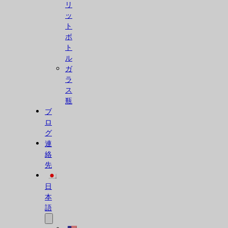
リ
ッ
ト
ボ
ト
ル
ガ
ラ
ス
瓶
ブ
ロ
グ
連
絡
先
日
本
語