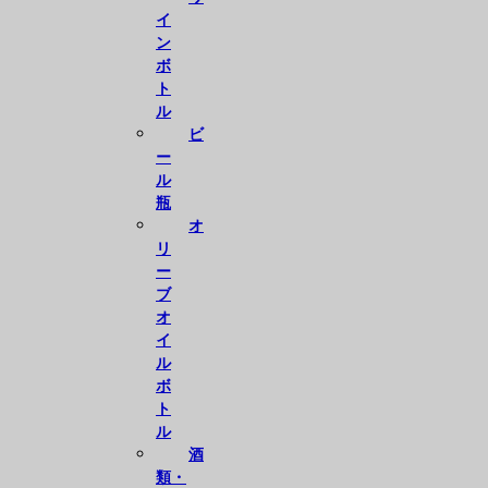
イ
ン
ボ
ト
ル
ビ
ー
ル
瓶
オ
リ
ー
ブ
オ
イ
ル
ボ
ト
ル
酒
類・