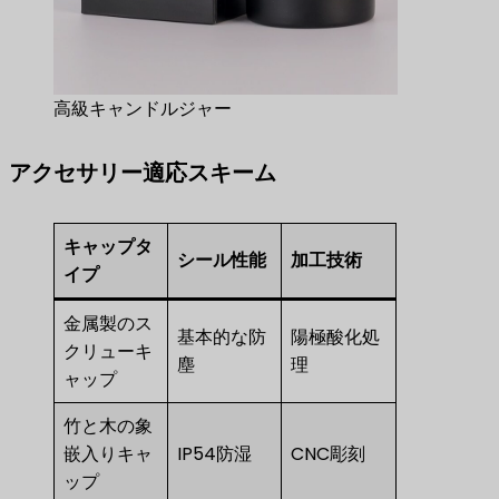
高級キャンドルジャー
アクセサリー適応スキーム
キャップタ
シール性能
加工技術
イプ
金属製のス
基本的な防
陽極酸化処
クリューキ
塵
理
ャップ
竹と木の象
嵌入りキャ
IP54防湿
CNC彫刻
ップ