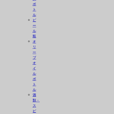
ボ
ト
ル
ビ
ー
ル
瓶
オ
リ
ー
ブ
オ
イ
ル
ボ
ト
ル
酒
類・
ス
ピ