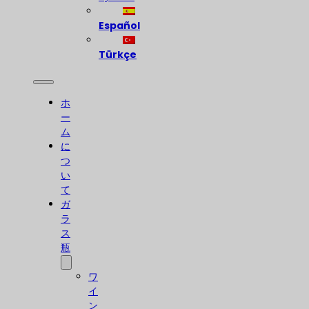
Español
Türkçe
ホ
ー
ム
に
つ
い
て
ガ
ラ
ス
瓶
ワ
イ
ン