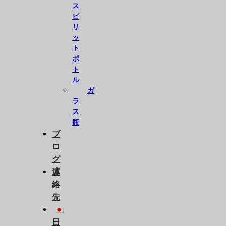
ス
ピ
リ
ッ
ト
ボ
ト
ル
ガ
ラ
ス
瓶
ブ
ロ
グ
連
絡
先
日