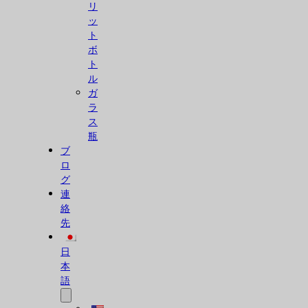
リ
ッ
ト
ボ
ト
ル
ガ
ラ
ス
瓶
ブ
ロ
グ
連
絡
先
日
本
語