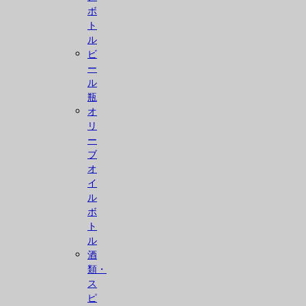
ボ
ト
ル
ビ
ー
ル
瓶
オ
リ
ー
ブ
オ
イ
ル
ボ
ト
ル
酒
類・
ス
ピ