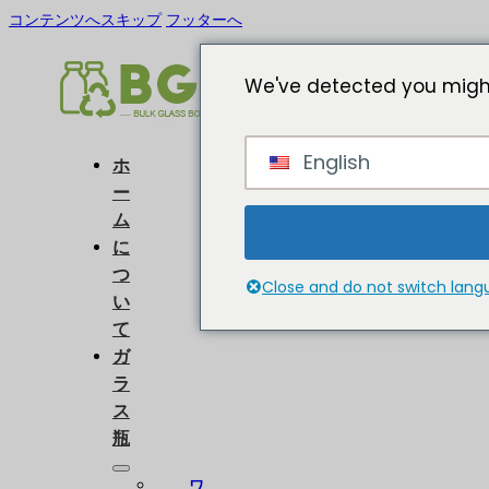
コンテンツへスキップ
フッターへ
We've detected you might
English
ホ
ー
ム
に
つ
Close and do not switch lan
い
て
ガ
ラ
ス
瓶
ワ