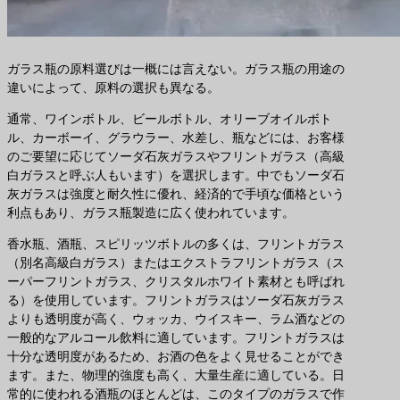
ガラス瓶の原料選びは一概には言えない。ガラス瓶の用途の
違いによって、原料の選択も異なる。
通常、ワインボトル、ビールボトル、オリーブオイルボト
ル、カーボーイ、グラウラー、水差し、瓶などには、お客様
のご要望に応じてソーダ石灰ガラスやフリントガラス（高級
白ガラスと呼ぶ人もいます）を選択します。中でもソーダ石
灰ガラスは強度と耐久性に優れ、経済的で手頃な価格という
利点もあり、ガラス瓶製造に広く使われています。
香水瓶、酒瓶、スピリッツボトルの多くは、フリントガラス
（別名高級白ガラス）またはエクストラフリントガラス（ス
ーパーフリントガラス、クリスタルホワイト素材とも呼ばれ
る）を使用しています。フリントガラスはソーダ石灰ガラス
よりも透明度が高く、ウォッカ、ウイスキー、ラム酒などの
一般的なアルコール飲料に適しています。フリントガラスは
十分な透明度があるため、お酒の色をよく見せることができ
ます。また、物理的強度も高く、大量生産に適している。日
常的に使われる酒瓶のほとんどは、このタイプのガラスで作