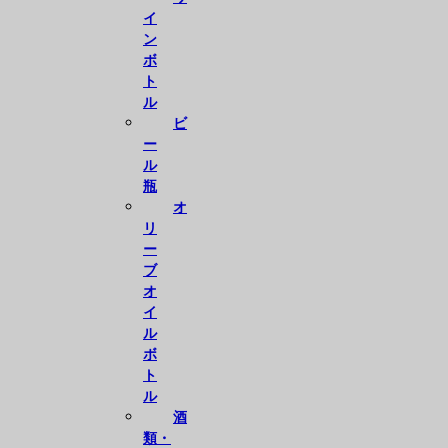
イ
ン
ボ
ト
ル
ビ
ー
ル
瓶
オ
リ
ー
ブ
オ
イ
ル
ボ
ト
ル
酒
類・