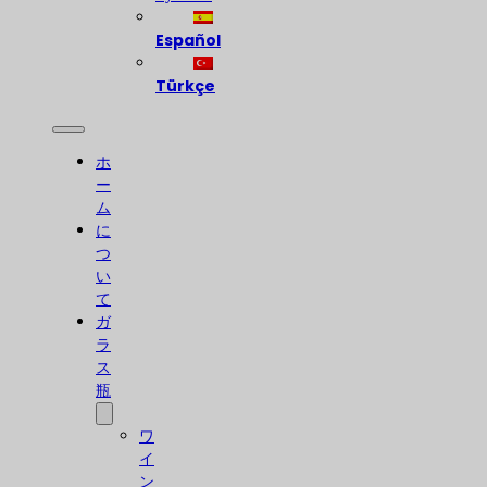
Español
Türkçe
ホ
ー
ム
に
つ
い
て
ガ
ラ
ス
瓶
ワ
イ
ン