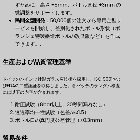
すために、高さ ±5mm、ボトル直径 ±3mm の
微調整をサポートします。.
民間金型開発
​：50,000個の注文から専用金型サ
ービスを開始し、差別化されたボトル形状（ボ
ランジェ特製醸造ボトルの改良版など）を作成
できます。.
生産および品質管理基準
ドイツのハインツ社製ガラス窯技術を採用し、ISO 9001およ
びFDAの二重認証を取得しました。各バッチのランダム検査
には以下の内容が含まれます。
耐圧試験（8bar以上、30秒間漏れなし）
透過率均一性試験（色差ΔE≤1.5）
ボトル口の真円度公差管理（±0.3mm）
貿易条件