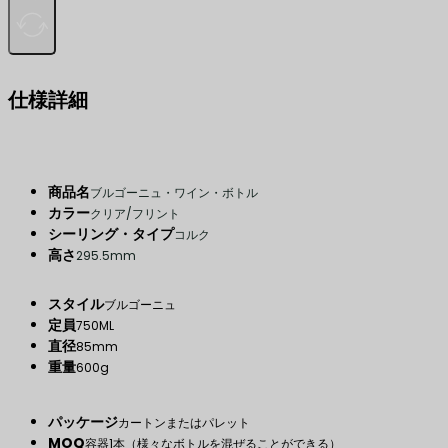
仕様詳細
商品名
ブルゴーニュ・ワイン・ボトル
カラー
クリア/フリント
シーリング・タイプ
コルク
高さ
295.5mm
スタイル
ブルゴーニュ
定員
750ML
直径
85mm
重量
600g
パッケージ
カートンまたはパレット
MOQ
容器1本（様々なボトルを混ぜることができる）