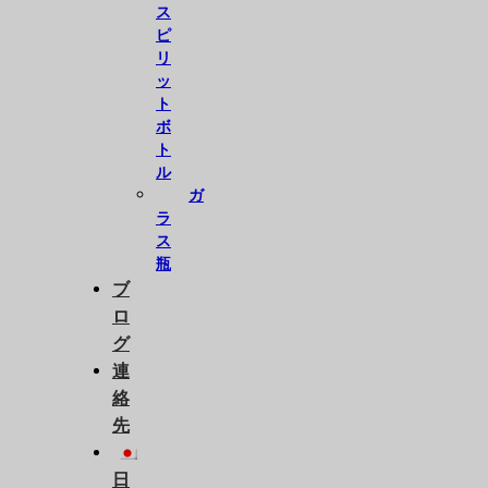
ス
ピ
リ
ッ
ト
ボ
ト
ル
ガ
ラ
ス
瓶
ブ
ロ
グ
連
絡
先
日