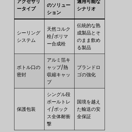
アクセサリ
適用可能な
のソリュー
ータイプ
シナリオ
ション
伝統的な熟
天然コルク
シーリング
成製品とそ
栓/ポリマ
システム
のまま飲め
ー合成栓
る製品
アルミ箔キ
ボトル口の
ャップ/熱
ブランドロ
密封
収縮キャッ
ゴの強化
プ
シングル段
ボールトレ
国境を越え
保護包装
イ/ボック
た輸送の安
ス全体耐衝
全保証
撃