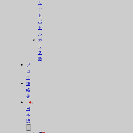
リ
ッ
ト
ボ
ト
ル
ガ
ラ
ス
瓶
ブ
ロ
グ
連
絡
先
日
本
語