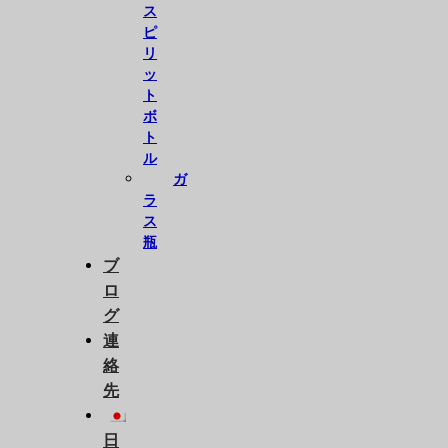
ス
ピ
リ
ッ
ト
ボ
ト
ル
ガ
ラ
ス
瓶
ブ
ロ
グ
連
絡
先
日