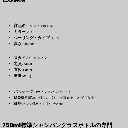
商品名
シャンパンボトル
カラー
クリア
シーリング・タイプ
コルク
高さ
300mm
スタイル
シャンパン
定員
750ML
直径
93mm
重量
650g
パッケージ
カートンまたはパレット
MOQ
容器1本（様々なボトルを混ぜることができる）
価格
バルク価格のお問い合わせ
750ml標準シャンパングラスボトルの専門