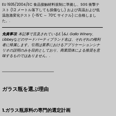
EU 1935/2004/EC 食品接触材料規制に準拠し、SGS 衝撃テ
スト (1.2 メートル落下しても損傷なし) および高温および低
温急激変化テスト (-15℃ ～ 70℃ サイクル) に合格しまし
た。.
免責事項
​: 本記事で言及されているE.\&J. Gallo Winery、
Libbeyなどのサードパーティブランド名は、それぞれの権利
者に帰属します。引用は業界におけるアプリケーションシナ
リオの説明のみを目的としており、商業団体による推奨を意
味するものではありません。.
ガラス瓶を選ぶ理由
1.ガラス瓶原料の専門的選定計画