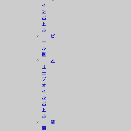
イ
ン
ボ
ト
ル
ビ
ー
ル
瓶
オ
リ
ー
ブ
オ
イ
ル
ボ
ト
ル
酒
類・