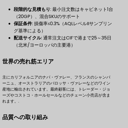
段階的な見積もり
​: 最小注文数はキャビネット1台
（20GP）、混合SKUのサポート
保証条件
​: 損傷率≤0.3%（AQLレベルIIサンプリン
グ基準による）
配送サイクル
​: 通常注文はCIFで港まで25～35日
（北米/ヨーロッパの主要港）
世界の売れ筋エリア
主にカリフォルニアのナパ・ヴァレー、フランスのシャンパ
ーニュ、オーストラリアのバロッサ・ヴァレーなどのワイン
産地に輸出されています。最終顧客には、トレーダー・ジョ
ーズやコストコ・ホールセールなどのチェーン小売店が含ま
れます。.
品質への取り組み