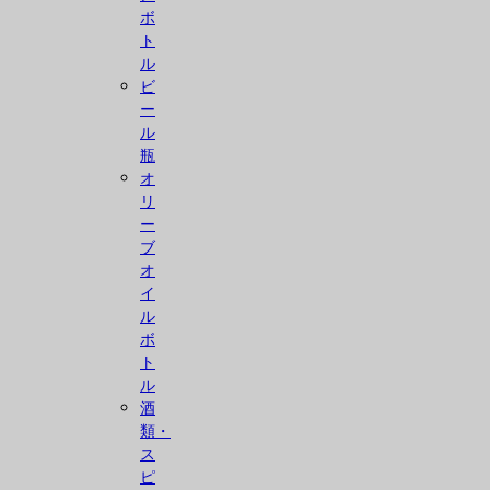
ボ
ト
ル
ビ
ー
ル
瓶
オ
リ
ー
ブ
オ
イ
ル
ボ
ト
ル
酒
類・
ス
ピ