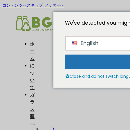
コンテンツへスキップ
フッターへ
We've detected you might
English
ホ
ー
ム
に
つ
Close and do not switch lan
い
て
ガ
ラ
ス
瓶
ワ