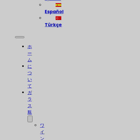
Español
Türkçe
ホ
ー
ム
に
つ
い
て
ガ
ラ
ス
瓶
ワ
イ
ン