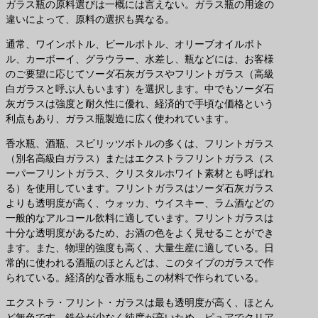
ガラス瓶の原料選びは一概には言えない。ガラス瓶の用途の
違いによって、原料の選択も異なる。
通常、ワインボトル、ビールボトル、オリーブオイルボト
ル、カーボーイ、グラウラー、水差し、瓶などには、お客様
のご要望に応じてソーダ石灰ガラスやフリントガラス（高級
白ガラスと呼ぶ人もいます）を選択します。中でもソーダ石
灰ガラスは強度と耐久性に優れ、経済的で手頃な価格という
利点もあり、ガラス瓶製造に広く使われています。
香水瓶、酒瓶、スピリッツボトルの多くは、フリントガラス
（別名高級白ガラス）またはエクストラフリントガラス（ス
ーパーフリントガラス、クリスタルホワイト素材とも呼ばれ
る）を使用しています。フリントガラスはソーダ石灰ガラス
よりも透明度が高く、ウォッカ、ウイスキー、ラム酒などの
一般的なアルコール飲料に適しています。フリントガラスは
十分な透明度があるため、お酒の色をよく見せることができ
ます。また、物理的強度も高く、大量生産に適している。日
常的に使われる酒瓶のほとんどは、このタイプのガラスで作
られている。経済的な香水瓶もこの材料で作られている。
エクストラ・フリント・ガラスは最も透明度が高く、ほとん
ど無色です。鉄分が少なく純度が高いため、ピュアでクリア