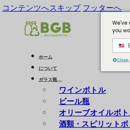
コンテンツへスキップ
フッターへ
We've 
you wa
E
ホーム
Close 
について
ガラス瓶
ワインボトル
ビール瓶
オリーブオイルボト
酒類・スピリットボ