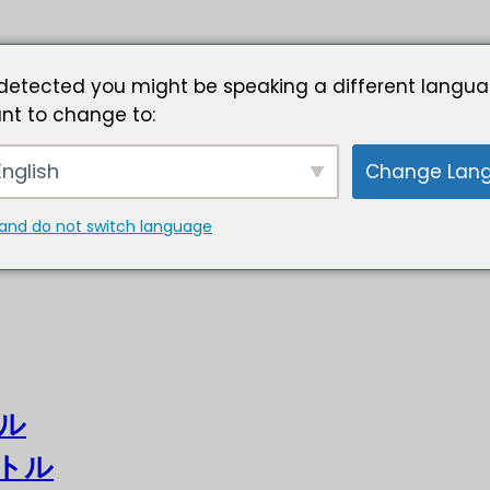
detected you might be speaking a different langua
nt to change to:
nglish
Change Lan
and do not switch language
ル
トル