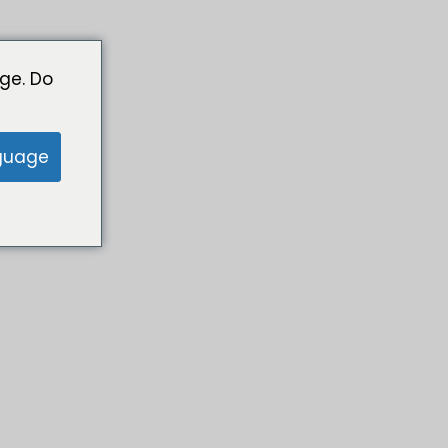
ge. Do
guage