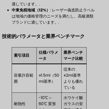
適しています。.
中東免税地域（12%）
​: レーザー偽造防止ラベル
は地域の価格管理のニーズを満たし、高級酒類
ブランドに適しています。.
技術的パラメータと業界ベンチマーク
仕様パラメ
業界ベンチ
索引項目
ータ
マーク比較
従来の
容量許容範
±1.5ml（50
±2ml基準
囲
ml基準）
よりも優れ
ている
-10℃～
ホウケイ酸
耐熱性
60℃ 変形
ガラスの安