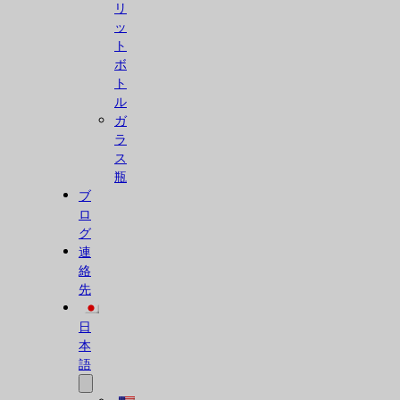
リ
ッ
ト
ボ
ト
ル
ガ
ラ
ス
瓶
ブ
ロ
グ
連
絡
先
日
本
語