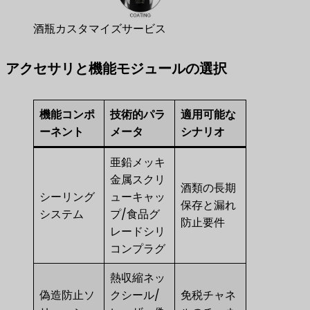
酒瓶カスタマイズサービス
アクセサリと機能モジュールの選択
機能コンポ
技術的パラ
適用可能な
ーネント
メータ
シナリオ
亜鉛メッキ
金属スクリ
酒類の長期
シーリング
ューキャッ
保存と漏れ
システム
プ/食品グ
防止要件
レードシリ
コンプラグ
熱収縮ネッ
偽造防止ソ
クシール/
免税チャネ