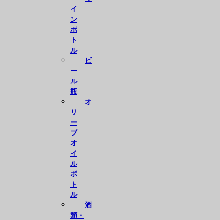
イ
ン
ボ
ト
ル
ビ
ー
ル
瓶
オ
リ
ー
ブ
オ
イ
ル
ボ
ト
ル
酒
類・