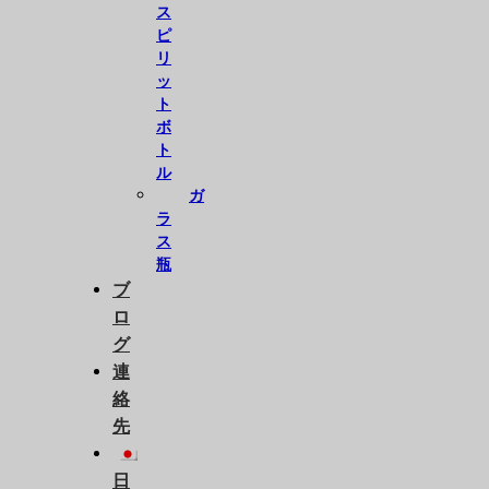
ス
ピ
リ
ッ
ト
ボ
ト
ル
ガ
ラ
ス
瓶
ブ
ロ
グ
連
絡
先
日