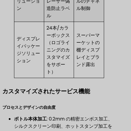
リューショ
レーザー偽
ルのチャネ
ン
造防止ラベ
ル制御
ル
24本/カラ
ーボックス
スーパーマ
ディスプレ
（ロゴライ
ーケットの
イパッケー
ニングのカ
棚ディスプ
ジソリュー
スタマイズ
レイとブラ
ション
をサポー
ンド露出
ト）
カスタマイズされたサービス機能
プロセスとデザインの自由度
ボトル本体加工
​: 0.2mm の精密エンボス加工、
シルクスクリーン印刷、ホットスタンプ加工を