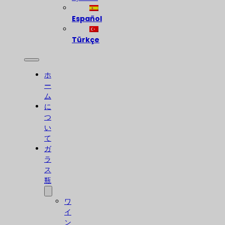
Español
Türkçe
ホ
ー
ム
に
つ
い
て
ガ
ラ
ス
瓶
ワ
イ
ン