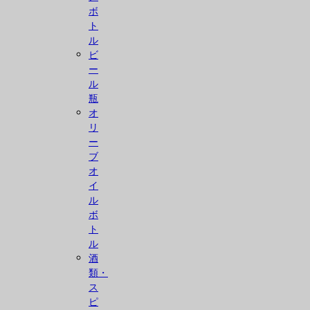
ボ
ト
ル
ビ
ー
ル
瓶
オ
リ
ー
ブ
オ
イ
ル
ボ
ト
ル
酒
類・
ス
ピ