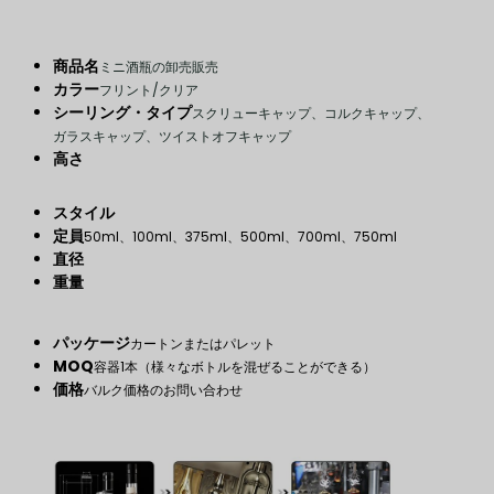
商品名
ミニ酒瓶の卸売販売
カラー
フリント/クリア
シーリング・タイプ
スクリューキャップ、コルクキャップ、
ガラスキャップ、ツイストオフキャップ
高さ
スタイル
定員
50ml、100ml、375ml、500ml、700ml、750ml
直径
重量
パッケージ
カートンまたはパレット
MOQ
容器1本（様々なボトルを混ぜることができる）
価格
バルク価格のお問い合わせ