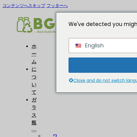
コンテンツへスキップ
フッターへ
We've detected you might
English
ホ
ー
ム
に
つ
Close and do not switch lan
い
て
ガ
ラ
ス
瓶
ワ