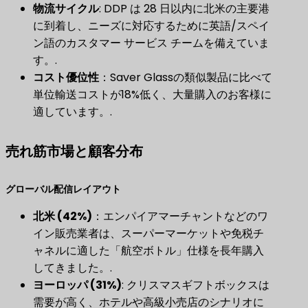
物流サイクル
​: DDP は 28 日以内に北米の主要港
に到着し、ニーズに対応するために英語/スペイ
ン語のカスタマー サービス チームを備えていま
す。.
コスト優位性
​：Saver Glassの類似製品に比べて
単位輸送コストが18%低く、大量購入のお客様に
適しています。.
売れ筋市場と顧客分布
グローバル配信レイアウト
北米 (42%)​
​：エンパイアマーチャントなどのワ
イン販売業者は、スーパーマーケットや免税チ
ャネルに適した「航空ボトル」仕様を長年購入
してきました。.
ヨーロッパ (31%)
​: クリスマスギフトボックスは
需要が高く、ホテルや高級小売店のシナリオに