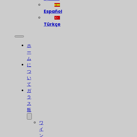
Español
Türkçe
ホ
ー
ム
に
つ
い
て
ガ
ラ
ス
瓶
ワ
イ
ン