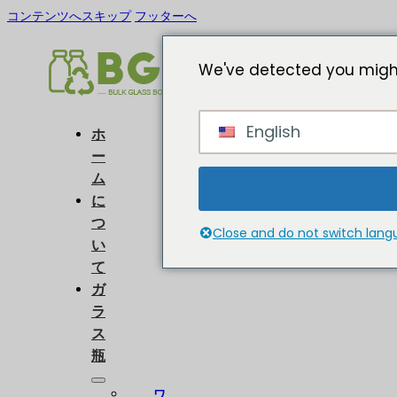
コンテンツへスキップ
フッターへ
We've detected you might
English
ホ
ー
ム
に
つ
Close and do not switch lan
い
て
ガ
ラ
ス
瓶
ワ