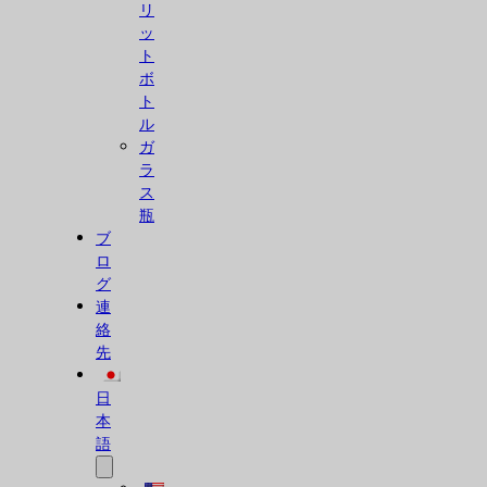
リ
ッ
ト
ボ
ト
ル
ガ
ラ
ス
瓶
ブ
ロ
グ
連
絡
先
日
本
語