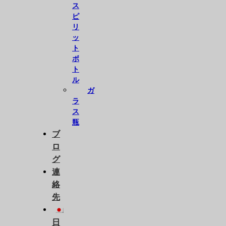
ス
ピ
リ
ッ
ト
ボ
ト
ル
ガ
ラ
ス
瓶
ブ
ロ
グ
連
絡
先
日