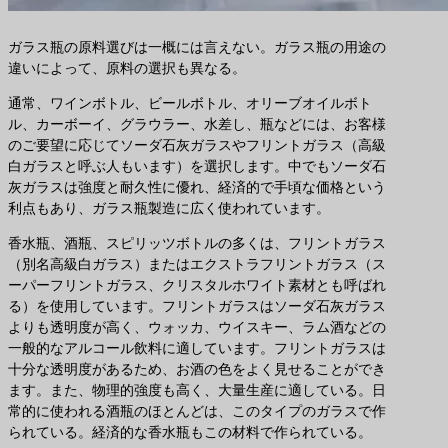
ガラス瓶の原料選びは一概には言えない。ガラス瓶の用途の
違いによって、原料の選択も異なる。
通常、ワインボトル、ビールボトル、オリーブオイルボト
ル、カーボーイ、グラウラー、水差し、瓶などには、お客様
のご要望に応じてソーダ石灰ガラスやフリントガラス（高級
白ガラスと呼ぶ人もいます）を選択します。中でもソーダ石
灰ガラスは強度と耐久性に優れ、経済的で手頃な価格という
利点もあり、ガラス瓶製造に広く使われています。
香水瓶、酒瓶、スピリッツボトルの多くは、フリントガラス
（別名高級白ガラス）またはエクストラフリントガラス（ス
ーパーフリントガラス、クリスタルホワイト素材とも呼ばれ
る）を使用しています。フリントガラスはソーダ石灰ガラス
よりも透明度が高く、ウォッカ、ウイスキー、ラム酒などの
一般的なアルコール飲料に適しています。フリントガラスは
十分な透明度があるため、お酒の色をよく見せることができ
ます。また、物理的強度も高く、大量生産に適している。日
常的に使われる酒瓶のほとんどは、このタイプのガラスで作
られている。経済的な香水瓶もこの材料で作られている。