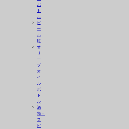
ボ
ト
ル
ビ
ー
ル
瓶
オ
リ
ー
ブ
オ
イ
ル
ボ
ト
ル
酒
類・
ス
ピ