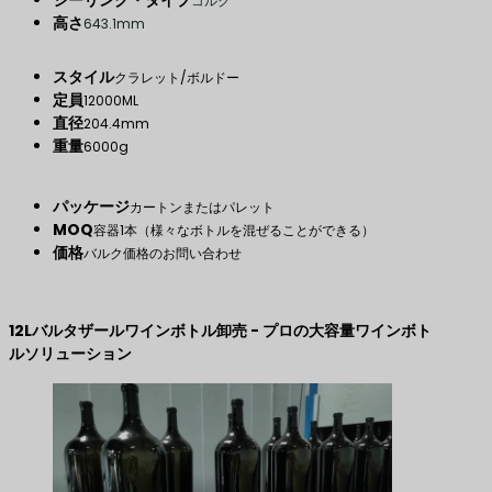
シーリング・タイプ
コルク
高さ
643.1mm
スタイル
クラレット/ボルドー
定員
12000ML
直径
204.4mm
重量
6000g
パッケージ
カートンまたはパレット
MOQ
容器1本（様々なボトルを混ぜることができる）
価格
バルク価格のお問い合わせ
12Lバルタザールワインボトル卸売 - プロの大容量ワインボト
ルソリューション