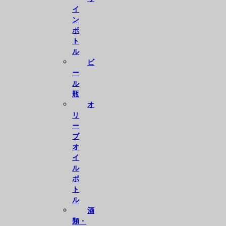
イ
ン
ボ
ト
ル
ビ
ー
ル
瓶
オ
リ
ー
ブ
オ
イ
ル
ボ
ト
ル
酒
類・