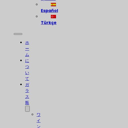
Español
Türkçe
ホ
ー
ム
に
つ
い
て
ガ
ラ
ス
瓶
ワ
イ
ン