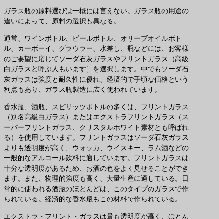
ガラス瓶の原料選びは一概には言えない。ガラス瓶の用途の
違いによって、原料の選択も異なる。
通常、ワインボトル、ビールボトル、オリーブオイルボト
ル、カーボーイ、グラウラー、水差し、瓶などには、お客様
のご要望に応じてソーダ石灰ガラスやフリントガラス（高級
白ガラスと呼ぶ人もいます）を選択します。中でもソーダ石
灰ガラスは強度と耐久性に優れ、経済的で手頃な価格という
利点もあり、ガラス瓶製造に広く使われています。
香水瓶、酒瓶、スピリッツボトルの多くは、フリントガラス
（別名高級白ガラス）またはエクストラフリントガラス（ス
ーパーフリントガラス、クリスタルホワイト素材とも呼ばれ
る）を使用しています。フリントガラスはソーダ石灰ガラス
よりも透明度が高く、ウォッカ、ウイスキー、ラム酒などの
一般的なアルコール飲料に適しています。フリントガラスは
十分な透明度があるため、お酒の色をよく見せることができ
ます。また、物理的強度も高く、大量生産に適している。日
常的に使われる酒瓶のほとんどは、このタイプのガラスで作
られている。経済的な香水瓶もこの材料で作られている。
エクストラ・フリント・ガラスは最も透明度が高く、ほとん