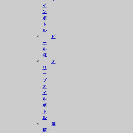
イ
ン
ボ
ト
ル
ビ
ー
ル
瓶
オ
リ
ー
ブ
オ
イ
ル
ボ
ト
ル
酒
類・