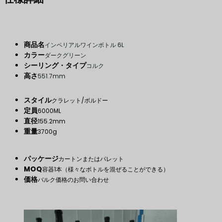
商品名
インペリアルワインボトル 6L
カラー
ダークグリーン
シーリング・タイプ
コルク
高さ
551.7mm
スタイル
クラレット/ボルドー
定員
6000ML
直径
155.2mm
重量
3700g
パッケージ
カートンまたはパレット
MOQ
容器1本（様々なボトルを混ぜることができる）
価格
バルク価格のお問い合わせ