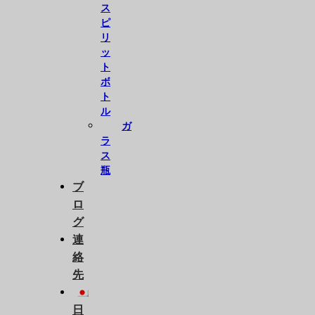
ス
ピ
リ
ッ
ト
ボ
ト
ル
ガ
ラ
ス
瓶
ブ
ロ
グ
連
絡
先
日