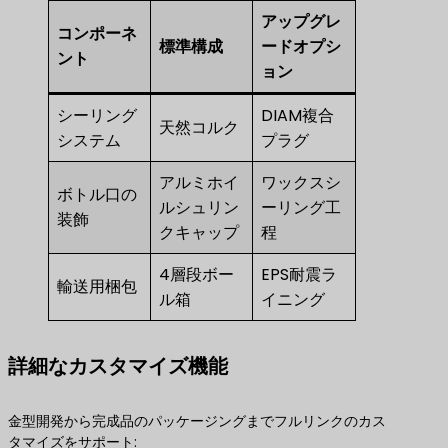
アップグレ
コンポーネ
標準構成
ードオプシ
ント
ョン
シーリング
DIAM複合
天然コルク
システム
プラグ
アルミホイ
ワックスシ
ボトル口の
ルシュリン
ーリング工
装飾
クキャップ
程
4層段ボー
EPS耐震ラ
輸送用梱包
ル箱
イニング
詳細なカスタマイズ機能
金型開発から完成品のパッケージングまでフルリンクのカス
タマイズをサポート: