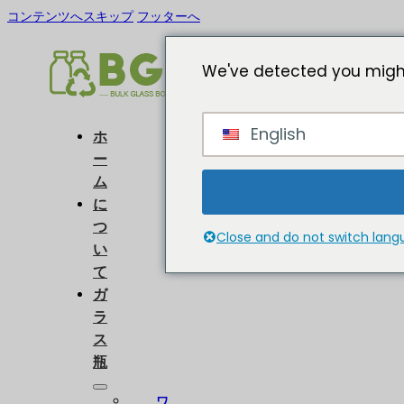
コンテンツへスキップ
フッターへ
We've detected you might
English
ホ
ー
ム
に
つ
Close and do not switch lan
い
て
ガ
ラ
ス
瓶
ワ