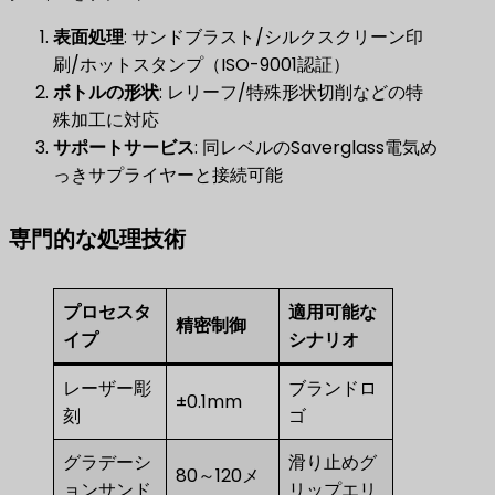
表面処理
: サンドブラスト/シルクスクリーン印
刷/ホットスタンプ（ISO-9001認証）
ボトルの形状
: レリーフ/特殊形状切削などの特
殊加工に対応
サポートサービス
: 同レベルのSaverglass電気め
っきサプライヤーと接続可能
専門的な処理技術
プロセスタ
適用可能な
精密制御
イプ
シナリオ
レーザー彫
ブランドロ
±0.1mm
刻
ゴ
グラデーシ
滑り止めグ
80～120メ
ョンサンド
リップエリ