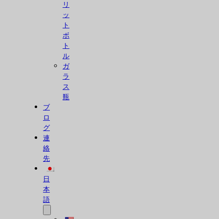
リ
ッ
ト
ボ
ト
ル
ガ
ラ
ス
瓶
ブ
ロ
グ
連
絡
先
日
本
語