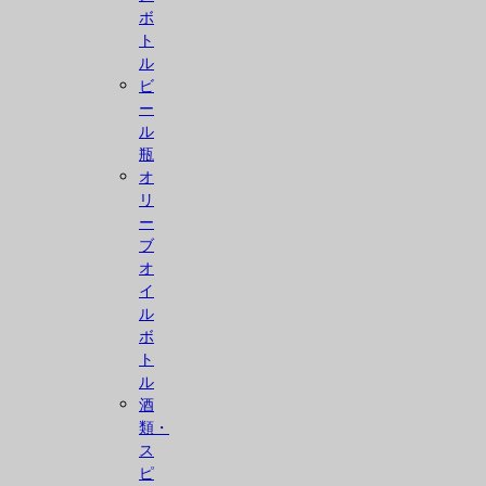
ボ
ト
ル
ビ
ー
ル
瓶
オ
リ
ー
ブ
オ
イ
ル
ボ
ト
ル
酒
類・
ス
ピ