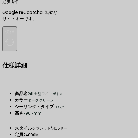
必要条件
Google reCaptcha: 無効な
サイトキーです。
送信
仕様詳細
商品名
24L大型ワインボトル
カラー
ダークグリーン
シーリング・タイプ
コルク
高さ
790.7mm
スタイル
クラレット/ボルドー
定員
24000ML