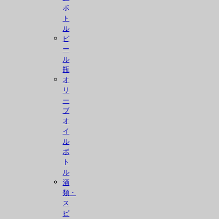
ボ
ト
ル
ビ
ー
ル
瓶
オ
リ
ー
ブ
オ
イ
ル
ボ
ト
ル
酒
類・
ス
ピ