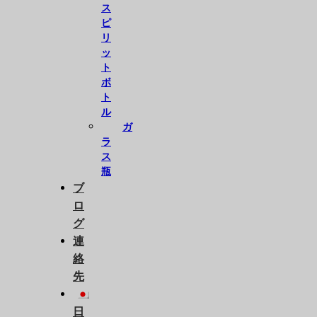
ス
ピ
リ
ッ
ト
ボ
ト
ル
ガ
ラ
ス
瓶
ブ
ロ
グ
連
絡
先
日