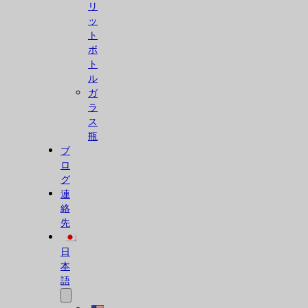
リ
ッ
ト
ボ
ト
ル
ガ
ラ
ス
瓶
ブ
ロ
グ
連
絡
先
日
本
語