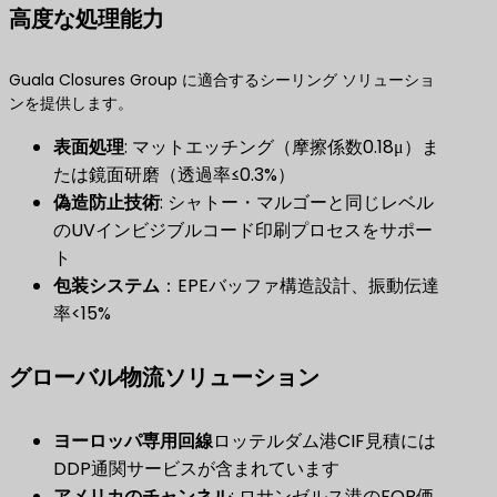
高度な処理能力
Guala Closures Group に適合するシーリング ソリューショ
ンを提供します。
表面処理
: マットエッチング（摩擦係数0.18μ）ま
たは鏡面研磨（透過率≤0.3%）
偽造防止技術
: シャトー・マルゴーと同じレベル
のUVインビジブルコード印刷プロセスをサポー
ト
包装システム
：EPEバッファ構造設計、振動伝達
率<15%
グローバル物流ソリューション
ヨーロッパ専用回線
ロッテルダム港CIF見積には
DDP通関サービスが含まれています
アメリカのチャンネル
: ロサンゼルス港のFOB価