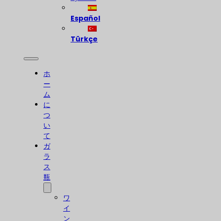
Español
Türkçe
ホ
ー
ム
に
つ
い
て
ガ
ラ
ス
瓶
ワ
イ
ン