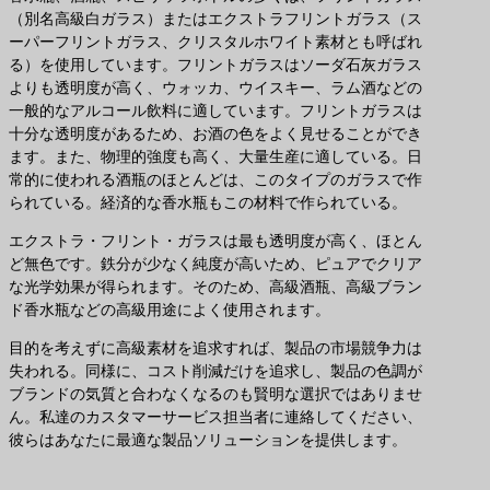
（別名高級白ガラス）またはエクストラフリントガラス（ス
ーパーフリントガラス、クリスタルホワイト素材とも呼ばれ
る）を使用しています。フリントガラスはソーダ石灰ガラス
よりも透明度が高く、ウォッカ、ウイスキー、ラム酒などの
一般的なアルコール飲料に適しています。フリントガラスは
十分な透明度があるため、お酒の色をよく見せることができ
ます。また、物理的強度も高く、大量生産に適している。日
常的に使われる酒瓶のほとんどは、このタイプのガラスで作
られている。経済的な香水瓶もこの材料で作られている。
エクストラ・フリント・ガラスは最も透明度が高く、ほとん
ど無色です。鉄分が少なく純度が高いため、ピュアでクリア
な光学効果が得られます。そのため、高級酒瓶、高級ブラン
ド香水瓶などの高級用途によく使用されます。
目的を考えずに高級素材を追求すれば、製品の市場競争力は
失われる。同様に、コスト削減だけを追求し、製品の色調が
ブランドの気質と合わなくなるのも賢明な選択ではありませ
ん。私達のカスタマーサービス担当者に連絡してください、
彼らはあなたに最適な製品ソリューションを提供します。
最適な製品ソリューションのお問い合わせ