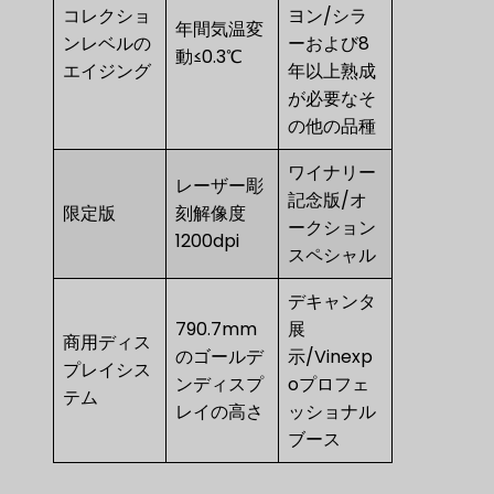
コレクショ
ヨン/シラ
年間気温変
ンレベルの
ーおよび8
動≤0.3℃
エイジング
年以上熟成
が必要なそ
の他の品種
ワイナリー
レーザー彫
記念版/オ
限定版
刻解像度
ークション
1200dpi
スペシャル
デキャンタ
790.7mm
展
商用ディス
のゴールデ
示/Vinexp
プレイシス
ンディスプ
oプロフェ
テム
レイの高さ
ッショナル
ブース