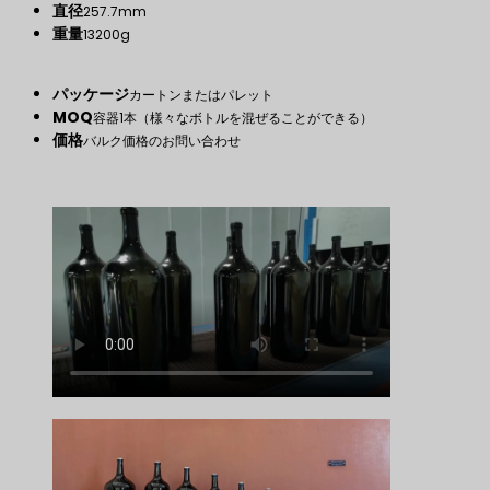
直径
257.7mm
重量
13200g
パッケージ
カートンまたはパレット
MOQ
容器1本（様々なボトルを混ぜることができる）
価格
バルク価格のお問い合わせ