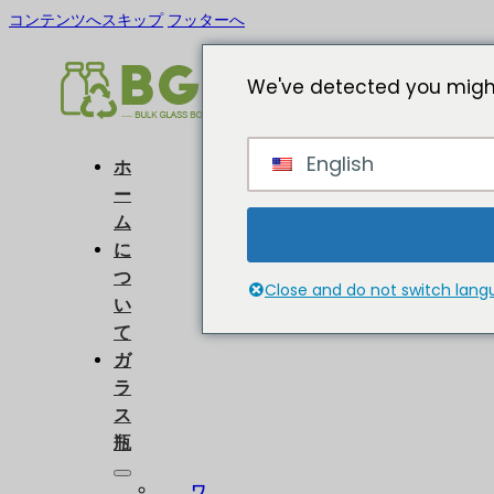
コンテンツへスキップ
フッターへ
We've detected you might
English
ホ
ー
ム
に
つ
Close and do not switch lan
い
て
ガ
ラ
ス
瓶
ワ