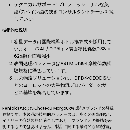
テクニカルサポート
: プロフェッショナルな英
語/スペイン語の技術コンサルタントチームを擁
しています
技術的な説明
容量データは国際標準ボトル換算式を採用して
います：（24L / 0.75L）×表面積比係数0.38 =
62%酸化面積減少
表面処理パラメータはASTM D1894摩擦係数試
験規格に準拠しています。
この物流ソリューションは、DPDやGEODISな
どのヨーロッパの大手物流プロバイダーのサー
ビス基準を統合しています。
Penfolds®およびChateau Margaux®は関連ブランドの登録
商標です。本製品の技術的パラメータは、多くの国際的なワ
イナリーの容器規格に適合しており、ブランドとの提携を表
明するものではありません。製品に関する最終的な解釈権は