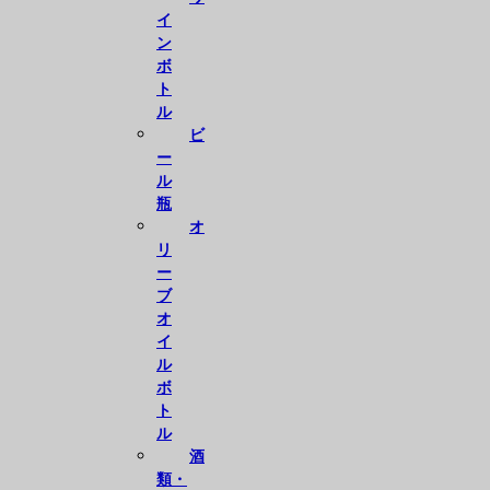
イ
ン
ボ
ト
ル
ビ
ー
ル
瓶
オ
リ
ー
ブ
オ
イ
ル
ボ
ト
ル
酒
類・