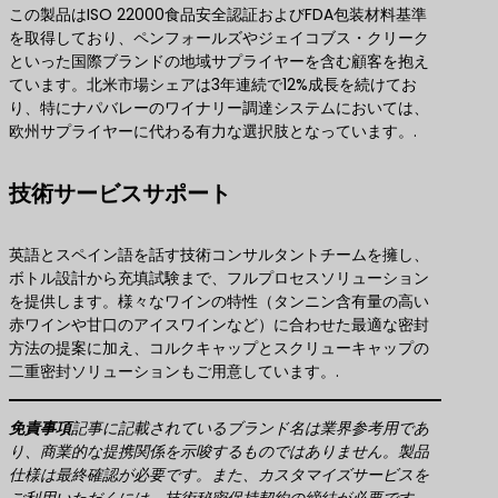
この製品はISO 22000食品安全認証およびFDA包装材料基準
を取得しており、ペンフォールズやジェイコブス・クリーク
といった国際ブランドの地域サプライヤーを含む顧客を抱え
ています。北米市場シェアは3年連続で12%成長を続けてお
り、特にナパバレーのワイナリー調達システムにおいては、
欧州サプライヤーに代わる有力な選択肢となっています。.
技術サービスサポート
英語とスペイン語を話す技術コンサルタントチームを擁し、
ボトル設計から充填試験まで、フルプロセスソリューション
を提供します。様々なワインの特性（タンニン含有量の高い
赤ワインや甘口のアイスワインなど）に合わせた最適な密封
方法の提案に加え、コルクキャップとスクリューキャップの
二重密封ソリューションもご用意しています。.
免責事項
記事に記載されているブランド名は業界参考用であ
り、商業的な提携関係を示唆するものではありません。製品
仕様は最終確認が必要です。また、カスタマイズサービスを