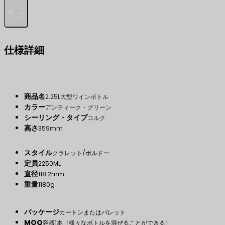
仕様詳細
商品名
2.25L大型ワインボトル
カラー
アンティーク・グリーン
シーリング・タイプ
コルク
高さ
359mm
スタイル
クラレット/ボルドー
定員
2250ML
直径
118.2mm
重量
1180g
パッケージ
カートンまたはパレット
MOQ
容器1本（様々なボトルを混ぜることができる）