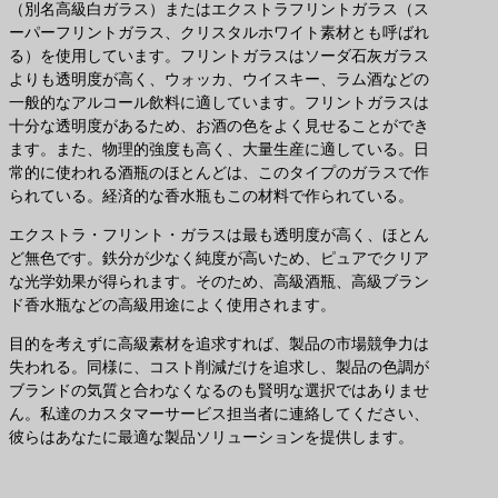
（別名高級白ガラス）またはエクストラフリントガラス（ス
ーパーフリントガラス、クリスタルホワイト素材とも呼ばれ
る）を使用しています。フリントガラスはソーダ石灰ガラス
よりも透明度が高く、ウォッカ、ウイスキー、ラム酒などの
一般的なアルコール飲料に適しています。フリントガラスは
十分な透明度があるため、お酒の色をよく見せることができ
ます。また、物理的強度も高く、大量生産に適している。日
常的に使われる酒瓶のほとんどは、このタイプのガラスで作
られている。経済的な香水瓶もこの材料で作られている。
エクストラ・フリント・ガラスは最も透明度が高く、ほとん
ど無色です。鉄分が少なく純度が高いため、ピュアでクリア
な光学効果が得られます。そのため、高級酒瓶、高級ブラン
ド香水瓶などの高級用途によく使用されます。
目的を考えずに高級素材を追求すれば、製品の市場競争力は
失われる。同様に、コスト削減だけを追求し、製品の色調が
ブランドの気質と合わなくなるのも賢明な選択ではありませ
ん。私達のカスタマーサービス担当者に連絡してください、
彼らはあなたに最適な製品ソリューションを提供します。
最適な製品ソリューションのお問い合わせ