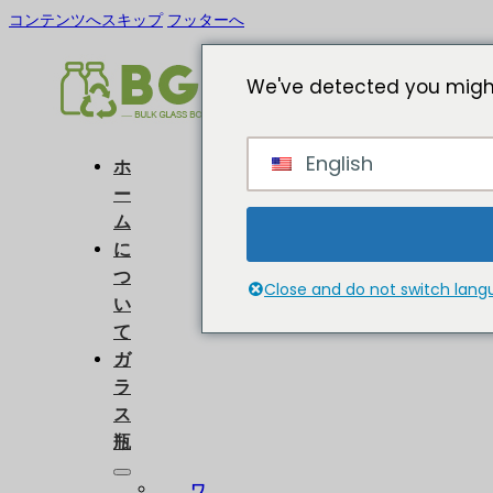
コンテンツへスキップ
フッターへ
We've detected you might
English
ホ
ー
ム
に
つ
Close and do not switch lan
い
て
ガ
ラ
ス
瓶
ワ