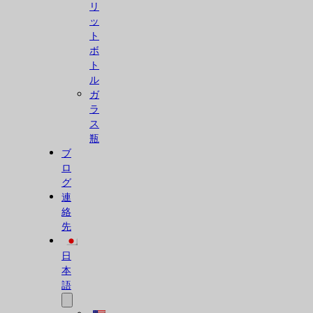
リ
ッ
ト
ボ
ト
ル
ガ
ラ
ス
瓶
ブ
ロ
グ
連
絡
先
日
本
語