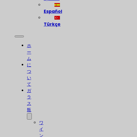
Español
Türkçe
ホ
ー
ム
に
つ
い
て
ガ
ラ
ス
瓶
ワ
イ
ン