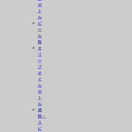
ボ
ト
ル
ビ
ー
ル
瓶
オ
リ
ー
ブ
オ
イ
ル
ボ
ト
ル
酒
類・
ス
ピ