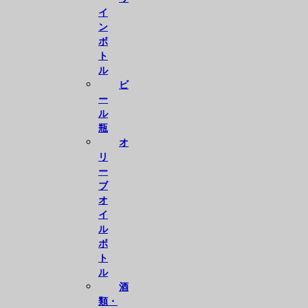
イ
ン
ボ
ト
ル
ビ
ー
ル
瓶
オ
リ
ー
ブ
オ
イ
ル
ボ
ト
ル
酒
類・