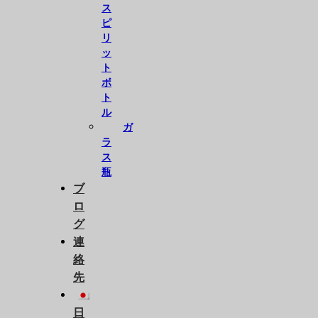
ス
ピ
リ
ッ
ト
ボ
ト
ル
ガ
ラ
ス
瓶
ブ
ロ
グ
連
絡
先
日