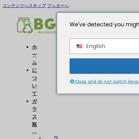
コンテンツへスキップ
フッターへ
We've detected you might
English
ホ
ー
ム
に
つ
Close and do not switch lan
い
て
ガ
ラ
ス
瓶
ワ