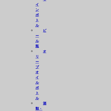
イ
ン
ボ
ト
ル
ビ
ー
ル
瓶
オ
リ
ー
ブ
オ
イ
ル
ボ
ト
ル
酒
類・