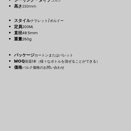
シーリング・タイプ
コルク
高さ
230mm
スタイル
クラレット/ボルドー
定員
200ML
直径
48.5mm
重量
260g
パッケージ
カートンまたはパレット
MOQ
容器1本（様々なボトルを混ぜることができる）
価格
バルク価格のお問い合わせ