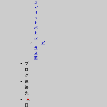
ス
ピ
リ
ッ
ト
ボ
ト
ル
ガ
ラ
ス
瓶
ブ
ロ
グ
連
絡
先
日