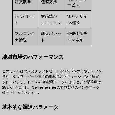
注文数量
包装方法
ービス
1～5パレッ
耐衝撃パー
無料デザイ
ト
ルコットン
ン相談
フルコンテ
燻蒸パレッ
優先生産チ
ナ輸送
ト
ャンネル
地域市場のパフォーマンス
このモデルは北米のクラフトビール市場で17%の市場シェアを
誇り、クラフトビール協会の推奨包装ソリューションに指定
されています。ドイツのDIN認証データによると、衝撃強度は
28J/cm²に達し、Gerresheimerの類似製品のベンチマーク
値を上回っています。.
基本的な調達パラメータ