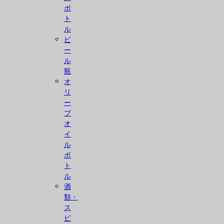
ボ
ト
ル
ビ
ー
ル
瓶
オ
リ
ー
ブ
オ
イ
ル
ボ
ト
ル
酒
類・
ス
ピ