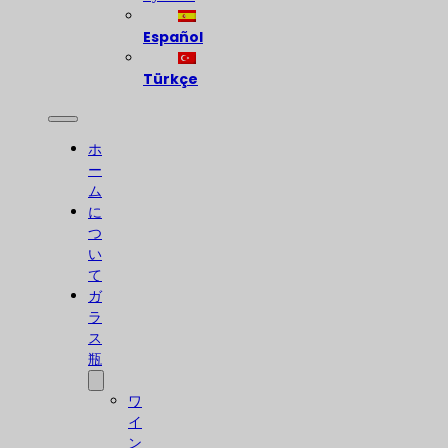
Español
Türkçe
ホ
ー
ム
に
つ
い
て
ガ
ラ
ス
瓶
ワ
イ
ン