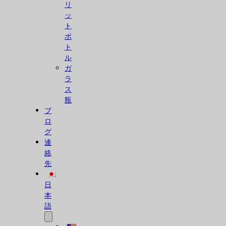
リ
ッ
ト
ボ
ト
ル
ガ
ラ
ス
瓶
ブ
ロ
グ
連
絡
先
日
本
語