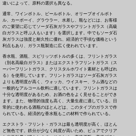
違いによって、原料の選択も異なる。
通常、ワインボトル、ビールボトル、オリーブオイルボト
ル、カーボーイ、グラウラー、水差し、瓶などには、お客様
のご要望に応じてソーダ石灰ガラスやフリントガラス（高級
白ガラスと呼ぶ人もいます）を選択します。中でもソーダ石
灰ガラスは強度と耐久性に優れ、経済的で手頃な価格という
利点もあり、ガラス瓶製造に広く使われています。
香水瓶、酒瓶、スピリッツボトルの多くは、フリントガラス
（別名高級白ガラス）またはエクストラフリントガラス（ス
ーパーフリントガラス、クリスタルホワイト素材とも呼ばれ
る）を使用しています。フリントガラスはソーダ石灰ガラス
よりも透明度が高く、ウォッカ、ウイスキー、ラム酒などの
一般的なアルコール飲料に適しています。フリントガラスは
十分な透明度があるため、お酒の色をよく見せることができ
ます。また、物理的強度も高く、大量生産に適している。日
常的に使われる酒瓶のほとんどは、このタイプのガラスで作
られている。経済的な香水瓶もこの材料で作られている。
エクストラ・フリント・ガラスは最も透明度が高く、ほとん
ど無色です。鉄分が少なく純度が高いため、ピュアでクリア